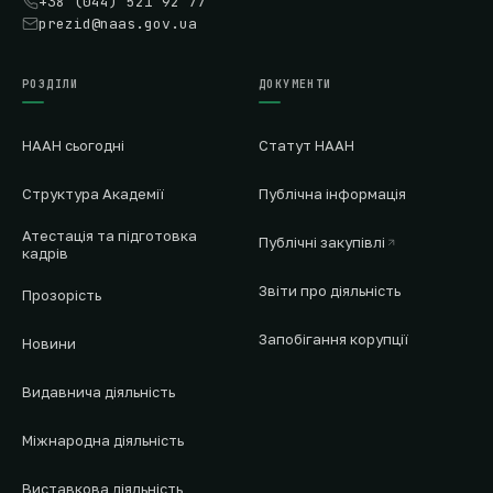
+38 (044) 521 92 77
prezid@naas.gov.ua
РОЗДІЛИ
ДОКУМЕНТИ
НААН сьогодні
Статут НААН
Структура Академії
Публічна інформація
Атестація та підготовка
Публічні закупівлі
кадрів
Звіти про діяльність
Прозорість
Запобігання корупції
Новини
Видавнича діяльність
Міжнародна діяльність
Виставкова діяльність