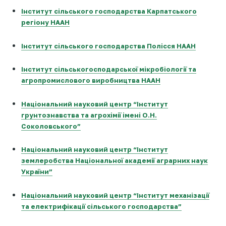
Інститут сільського господарства Карпатського
регіону НААН
Інститут сільського господарства Полісся НААН
Інститут сільськогосподарської мікробіології та
агропромислового виробництва НААН
Національний науковий центр “Інститут
грунтознавства та агрохімії імені О.Н.
Соколовського”
Національний науковий центр “Інститут
землеробства Національної академії аграрних наук
України”
Національний науковий центр “Інститут механізації
та електрифікації сільського господарства”