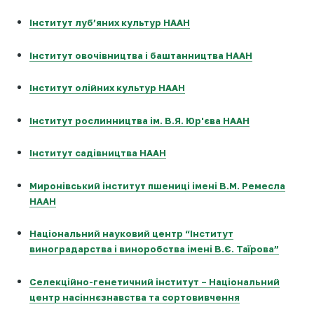
Інститут луб’яних культур НААН
Інститут овочівництва і баштанництва НААН
Інститут олійних культур НААН
Інститут рослинництва ім. В.Я. Юр'єва НААН
Інститут садівництва НААН
Миронівський інститут пшениці імені В.М. Ремесла
НААН
Національний науковий центр “Інститут
виноградарства і виноробства імені В.Є. Таїрова”
Селекційно-генетичний інститут – Національний
центр насіннєзнавства та сортовивчення