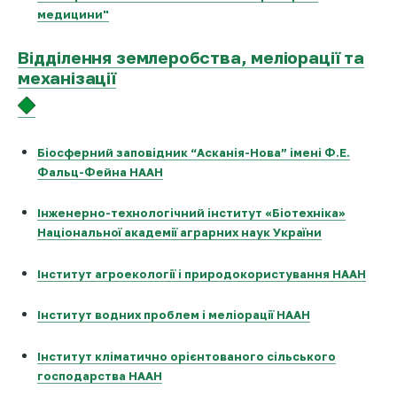
медицини"
Відділення землеробства, меліорації та
механізації
Біосферний заповідник “Асканія-Нова” імені Ф.Е.
Фальц-Фейна НААН
Інженерно-технологічний інститут «Біотехніка»
Національної академії аграрних наук України
Інститут агроекології і природокористування НААН
Інститут водних проблем і меліорації НААН
Інститут кліматично орієнтованого сільського
господарства НААН