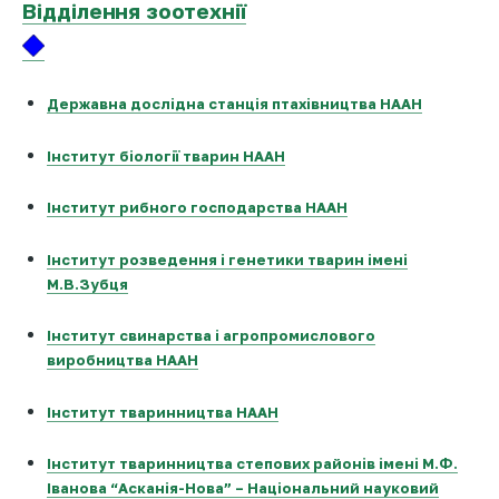
Відділення зоотехнії
Державна дослідна станція птахівництва НААН
Інститут біології тварин НААН
Інститут рибного господарства НААН
Інститут розведення і генетики тварин імені
М.В.Зубця
Інститут свинарства і агропромислового
виробництва НААН
Інститут тваринництва НААН
Інститут тваринництва степових районів імені М.Ф.
Іванова “Асканія-Нова” – Національний науковий