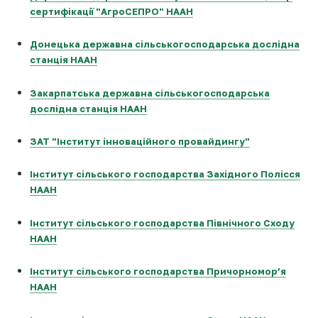
сертифікації "АгроСЕПРО" НААН
Донецька державна сільськогосподарська дослідна
станція НААН
Закарпатська державна сільськогосподарська
дослідна станція НААН
ЗАТ "Інститут інноваційного провайдингу"
Інститут сільського господарства Західного Полісся
НААН
Інститут сільського господарства Північного Сходу
НААН
Інститут сільського господарства Причорномор’я
НААН