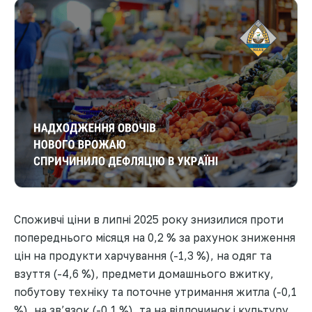
Споживчі ціни в липні 2025 року знизилися проти
попереднього місяця на 0,2 % за рахунок зниження
цін на продукти харчування (-1,3 %), на одяг та
взуття (-4,6 %), предмети домашнього вжитку,
побутову техніку та поточне утримання житла (-0,1
%), на зв’язок (-0,1 %), та на відпочинок і культуру