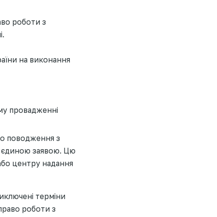
аво роботи з
і.
аїни на виконання
ому провадженні
го поводження з
а єдиною заявою. Цю
або центру надання
виключені терміни
право роботи з