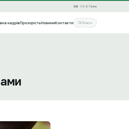
UA
/
EN
Тема
вка кадрів
Прозорість
Новини
Контакти
Пошук
дами