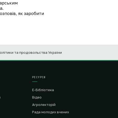
варським
а.
озповів, як заробити
політики та продовольства України
РЕСУРСИ
Е-Бібліотека
я
Відео
Агролекторій
Рада молодих вчених