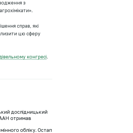
водження з
агрохімікати».
шення справ, які
аблизити цю сферу
дівельному конгресі
.
ський дослідницький
 НААН отримав
мінного обліку. Остап