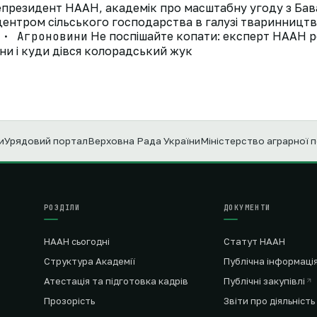
президент НААН, академік про масштабну угоду з Ба
ентром сільського господарства в галузі тваринництв
 · Агроновини
Не поспішайте копати: експерт НААН р
ни і куди дівся колорадський жук
и
Урядовий портал
Верховна Рада України
Міністерство аграрної 
РОЗДІЛИ
ДОКУМЕНТИ
НААН сьогодні
Статут НААН
Структура Академії
Публічна інформаці
Атестація та підготовка кадрів
Публічні закупівлі
Прозорість
Звіти про діяльність