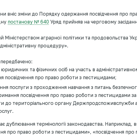
аїни вніс зміни до Порядку одержання посвідчення про пр
дну
постанову № 640
Уряд прийняв на черговому засіданн
 Міністерством аграрної політики та продовольства Укр
адміністративну процедуру».
 передбачено:
 юридичних та фізичних осіб на участь в адміністративн
я посвідчення про право роботи з пестицидами;
ння послуги з проходження навчання з питань безпечно
римання посвідчення про право роботи з пестицидами з
ти до територіального органу Держпродспоживслужби 
ослуг.
ає дублювання термінології законодавства. Наприклад, 
ня про право роботи з пестицидами», «посвідчення про 