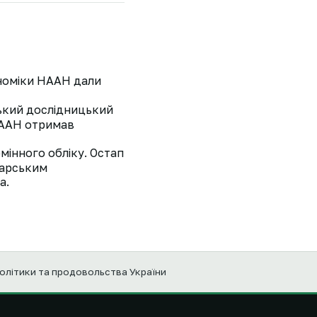
ономіки НААН дали
ський дослідницький
 НААН отримав
мінного обліку. Остап
варським
а.
політики та продовольства України