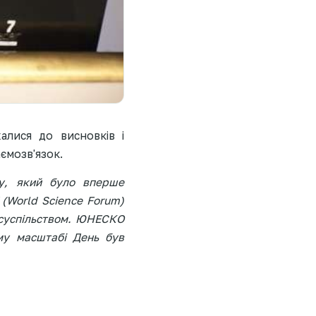
алися до висновків і
ємозв'язок.
ку, який було вперше
 (World Science Forum)
й суспільством. ЮНЕСКО
ому масштабі День був