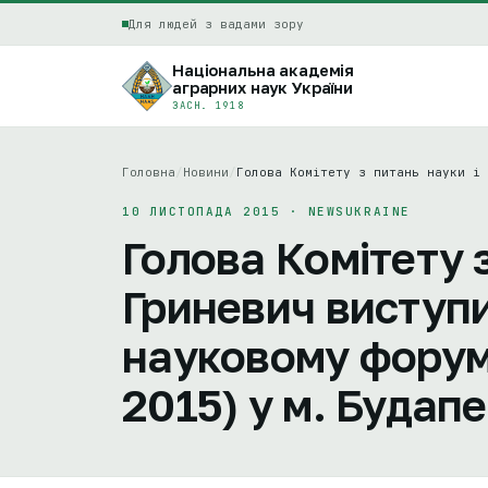
Для людей з вадами зору
Національна академія
аграрних наук України
ЗАСН. 1918
Головна
/
Новини
/
Голова Комітету з питань науки і 
10 ЛИСТОПАДА 2015 · NEWSUKRAINE
Голова Комітету з
Гриневич виступи
науковому форумі
2015) у м. Будап