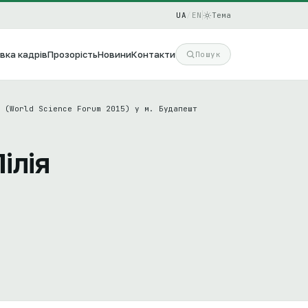
UA
/
EN
Тема
вка кадрів
Прозорість
Новини
Контакти
Пошук
 (World Science Forum 2015) у м. Будапешт
ілія