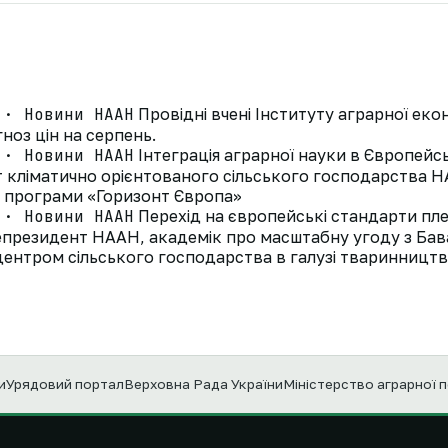
 · Новини НААН
Провідні вчені Інституту аграрної ек
ноз цін на серпень.
 · Новини НААН
Інтеграція аграрної науки в Європей
ут кліматично орієнтованого сільського господарства
д програми «Горизонт Європа»
 · Новини НААН
Перехід на європейські стандарти пле
президент НААН, академік про масштабну угоду з Ба
ентром сільського господарства в галузі тваринництв
и
Урядовий портал
Верховна Рада України
Міністерство аграрної 