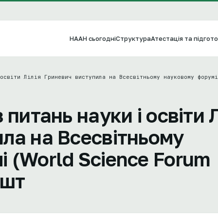
НААН сьогодні
Структура
Атестація та підгото
освіти Лілія Гриневич виступила на Всесвітньому науковому форумі
 питань науки і освіти Л
ла на Всесвітньому
 (World Science Forum
ешт