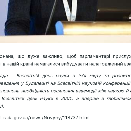
конана, що дуже важливо, щоб парламентарі прислух
і в нашій країні намагалися вибудувати налагоджений вза
да - Всесвітній день науки в ім'я миру та розвит
едення у Будапешті на Всесвітній науковій конференції
словлена необхідність посилення взаємодії між наукою 
 Всесвітній день науки в 2001, а вперше в глобальн
і.
al.rada.gov.ua/news/Novyny/118737.html