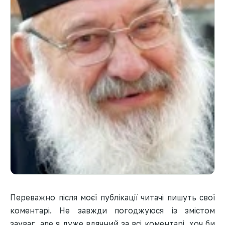
Переважно після моєї публікації читачі пишуть свої
коментарі. Не завжди погоджуюся із змістом
зауваг, але я дуже вдячний за всі коментарі, хоч би