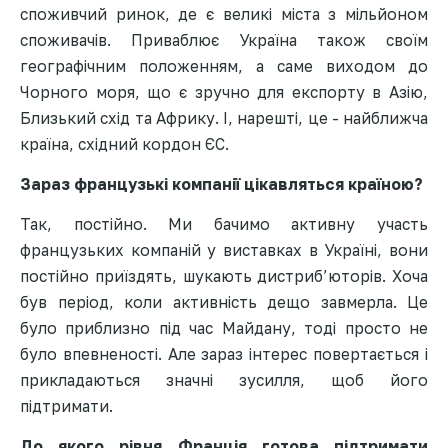
споживчий ринок, де є великі міста з мільйоном
споживачів. Приваблює Україна також своїм
географічним положенням, а саме виходом до
Чорного моря, що є зручно для експорту в Азію,
Близький схід та Африку. І, нарешті, це - найближча
країна, східний кордон ЄС.
Зараз французькі компанії цікавляться країною?
Так, постійно. Ми бачимо активну участь
французьких компаній у виставках в Україні, вони
постійно приїздять, шукають дистриб’юторів. Хоча
був період, коли активність дещо завмерла. Це
було приблизно під час Майдану, тоді просто не
було впевненості. Але зараз інтерес повертається і
прикладаються значні зусилля, щоб його
підтримати.
До якого рівня Франція готова підтримати