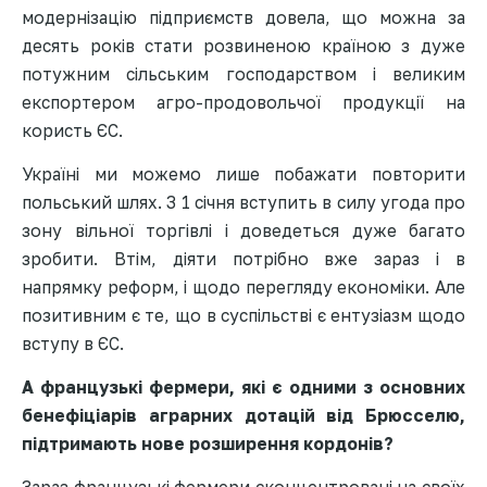
модернізацію підприємств довела, що можна за
десять років стати розвиненою країною з дуже
потужним сільським господарством і великим
експортером агро-продовольчої продукції на
користь ЄС.
Україні ми можемо лише побажати повторити
польський шлях. З 1 січня вступить в силу угода про
зону вільної торгівлі і доведеться дуже багато
зробити. Втім, діяти потрібно вже зараз і в
напрямку реформ, і щодо перегляду економіки. Але
позитивним є те, що в суспільстві є ентузіазм щодо
вступу в ЄС.
А французькі фермери, які є одними з основних
бенефіціарів аграрних дотацій від Брюсселю,
підтримають нове розширення кордонів?
Зараз французькі фермери сконцентровані на своїх