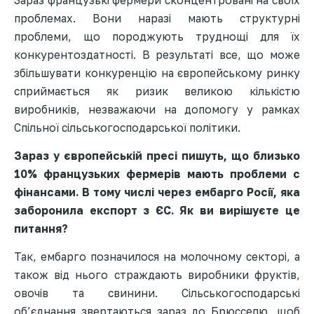
проблемах. Вони наразі мають структурні
проблеми, що породжують труднощі для їх
конкурентоздатності. В результаті все, що може
збільшувати конкуренцію на європейському ринку
сприймається як ризик великою кількістю
виробників, незважаючи на допомогу у рамках
Спільної сільськогосподарської політики.
Зараз у європейській пресі пишуть, що близько
10% французьких фермерів мають проблеми с
фінансами. В тому числі через ембарго Росії, яка
заборонила експорт з ЄС. Як ви вирішуєте це
питання?
Так, ембарго позначилося на молочному секторі, а
також від нього страждають виробники фруктів,
овочів та свинини. Сільськогосподарські
об’єднання звертаються зараз до Брюсселю, щоб