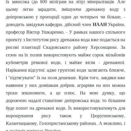
їх зависока (до 800 міліграм на літр) мінералізація. Але
цьому легко зарадити, змішуючи дренажну воду з
дніпровською у пропорції один до чотирьох чи більше, -
НААН
доводить завідувач кафедри, дійсний член
України,
професор Віктор Ушкаренко. - У рамках нашого спільного
проекту з Інститутом рису дренажна вода вже подається на
рисові плантації Скадовського району Херсонщини. За
сезон на їх полив використовують майже сорок мільйонів
кубометрів річкової води, і майже вісім - дренажної.
Нарікання відсутні: адже грунтові води залягають ближче,
і "підтягувати" їх на поля дешевше. Крім того, завдяки вже
наявним у них домішкам добрив, аграріям на них можна
трохи зекономити, а це плюс. На мою думку, що
дорожчою надалі ставатиме дніпровська вода, то більшим
буде попит на дренажні води. Їх використовуватимуть для
вирощування рису також у Цюрупинському,
Каланчацькому, Голопристанському районах. А можливо, і
в сусідніх регіонах України.