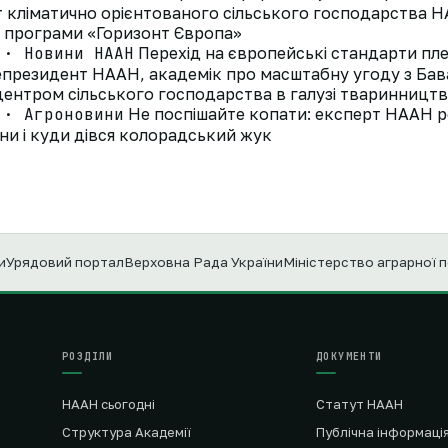
ут кліматично орієнтованого сільського господарства
д програми «Горизонт Європа»
 · Новини НААН
Перехід на європейські стандарти пле
президент НААН, академік про масштабну угоду з Ба
ентром сільського господарства в галузі тваринництв
 · Агроновини
Не поспішайте копати: експерт НААН р
ни і куди дівся колорадський жук
и
Урядовий портал
Верховна Рада України
Міністерство аграрної 
РОЗДІЛИ
ДОКУМЕНТИ
НААН сьогодні
Статут НААН
Структура Академії
Публічна інформаці