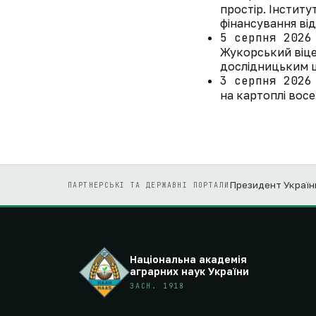
простір. Інстит
фінансування ві
5 серпня 2026
Жукорський віце
дослідницьким ц
3 серпня 2026
на картоплі восе
Президент Україн
ПАРТНЕРСЬКІ ТА ДЕРЖАВНІ ПОРТАЛИ
Національна академія
аграрних наук України
ЗАСН. 1918