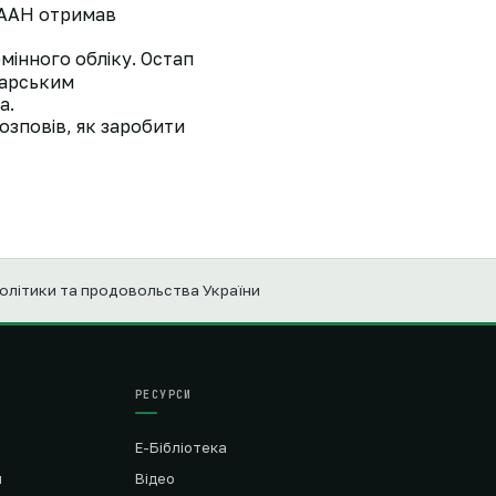
 НААН отримав
мінного обліку. Остап
варським
а.
озповів, як заробити
політики та продовольства України
РЕСУРСИ
Е-Бібліотека
я
Відео