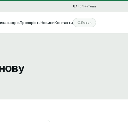
UA
/
EN
Тема
вка кадрів
Прозорість
Новини
Контакти
Пошук
рнову