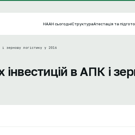
НААН сьогодні
Структура
Атестація та підгото
 і зернову логістику у 2016
 інвестицій в АПК і зе