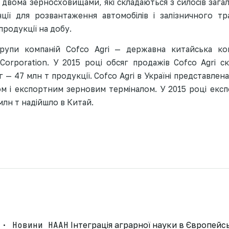
двома зерносховищами, які складаються з силосів загал
нції для розвантаження автомобілів і залізничного т
продукції на добу.
рупи компаній Cofco Agri — державна китайська ко
orporation. У 2015 році обсяг продажів Cofco Agri ск
 — 47 млн т продукції. Cofco Agri в Україні представлен
м і експортним зерновим терміналом. У 2015 році експо
 млн т надійшло в Китай.
 · Новини НААН
Інтеграція аграрної науки в Європей