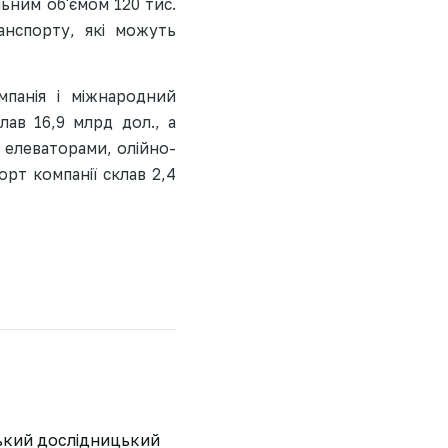
ьним об'ємом 120 тис.
ранспорту, які можуть
мпанія і міжнародний
лав 16,9 млрд дол., а
а елеваторами, олійно-
рт компанії склав 2,4
ський дослідницький