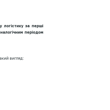
у логістику за перші
аналогічним періодом
акий вигляд: