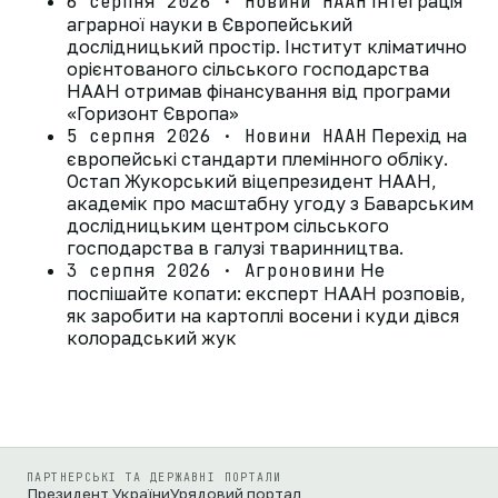
6 серпня 2026 · Новини НААН
Інтеграція
аграрної науки в Європейський
дослідницький простір. Інститут кліматично
орієнтованого сільського господарства
НААН отримав фінансування від програми
«Горизонт Європа»
5 серпня 2026 · Новини НААН
Перехід на
європейські стандарти племінного обліку.
Остап Жукорський віцепрезидент НААН,
академік про масштабну угоду з Баварським
дослідницьким центром сільського
господарства в галузі тваринництва.
3 серпня 2026 · Агроновини
Не
поспішайте копати: експерт НААН розповів,
як заробити на картоплі восени і куди дівся
колорадський жук
ПАРТНЕРСЬКІ ТА ДЕРЖАВНІ ПОРТАЛИ
Президент України
Урядовий портал