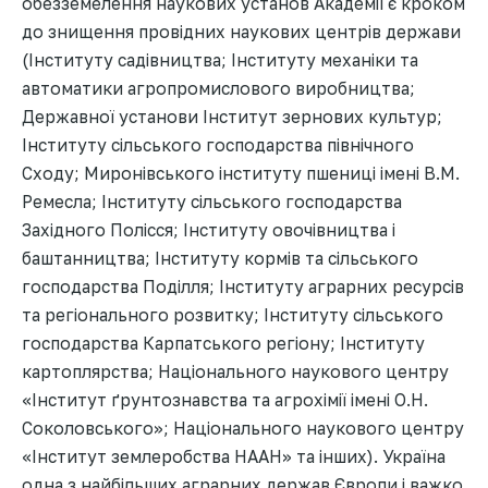
обезземелення наукових установ Академії є кроком
до знищення провідних наукових центрів держави
(Інституту садівництва; Інституту механіки та
автоматики агропромислового виробництва;
Державної установи Інститут зернових культур;
Інституту сільського господарства північного
Сходу; Миронівського інституту пшениці імені В.М.
Ремесла; Інституту сільського господарства
Західного Полісся; Інституту овочівництва і
баштанництва; Інституту кормів та сільського
господарства Поділля; Інституту аграрних ресурсів
та регіонального розвитку; Інституту сільського
господарства Карпатського регіону; Інституту
картоплярства; Національного наукового центру
«Інститут ґрунтознавства та агрохімії імені О.Н.
Соколовського»; Національного наукового центру
«Інститут землеробства НААН» та інших). Україна
одна з найбільших аграрних держав Європи і важко