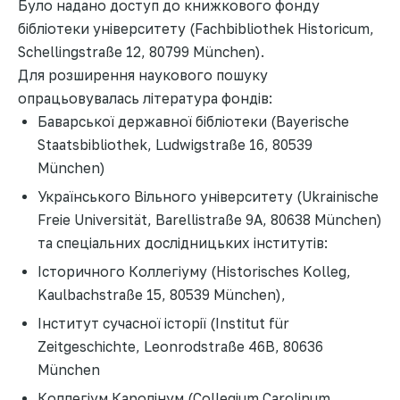
Було надано доступ до книжкового фонду
бібліотеки університету (Fachbibliothek Historicum,
Schellingstraße 12, 80799 München).
Для розширення наукового пошуку
опрацьовувалась література фондів:
Баварської державної бібліотеки (Bayerische
Staatsbibliothek, Ludwigstraße 16, 80539
München)
Українського Вільного університету (Ukrainische
Freie Universität, Barellistraße 9A, 80638 München)
та спеціальних дослідницьких інститутів:
Історичного Коллегіуму (Historisches Kolleg,
Kaulbachstraße 15, 80539 München),
Інститут сучасної історії (Institut für
Zeitgeschichte, Leonrodstraße 46B, 80636
München
Коллегіум Каролінум (Collegium Carolinum,