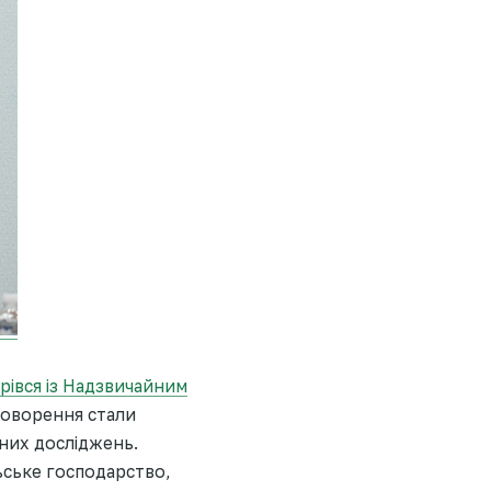
рівся із Надзвичайним
говорення стали
рних досліджень.
ьське господарство,