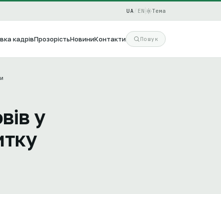
UA
/
EN
Тема
вка кадрів
Прозорість
Новини
Контакти
Пошук
и
вів у
итку