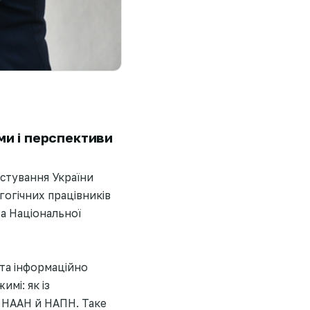
ми і перспективи
истування України
гогічних працівників
та Національної
та інформаційно
имі: як із
в НААН й НАПН. Таке