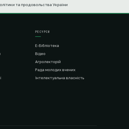
політики та продовольства України
РЕСУРСИ
Е-Бібліотека
я
Відео
Агролекторій
Рада молодих вчених
ї
Інтелектуальна власність