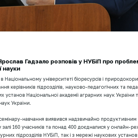
рослав Гадзало розповів у НУБіП про пробле
ї науки
го в Національному університеті біоресурсів і природокор
ння керівників підрозділів, науково-педагогічних та педа
х установ Національної академії аграрних наук України 
наук України.
семінару-навчання виявився надзвичайно продуктивним 
у залі 160 учасників та понад 400 доєдналися у онлайн-реж
рних підрозділів НУБіП, так і з мережі наукових устано