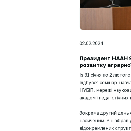
02.02.2024
Президент НААН Я
розвитку аграрно
Із 31 січня по 2 люто
відбувся семінар-навча
НУБіП, мережі наукови
академії педагогічних 
Зокрема другий день 
насиченим. Він зібрав 
відокремлених структу