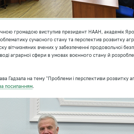
чною громадою виступив президент НААН, академік Ярос
облематику сучасного стану та перспектив розвитку агр
ску вітчизняних вчених у забезпеченні продовольчої без
оді аграрної сфери в умовах воєнного стану й розроблен
ава Гадзала на тему "Проблеми і перспективи розвитку а
за посиланням
.