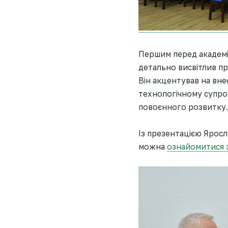
Першим перед академі
детально висвітлив пр
Він акцентував на вне
технологічному супров
повоєнного розвитку.
Із презентацією Яросл
можна
ознайомитися 