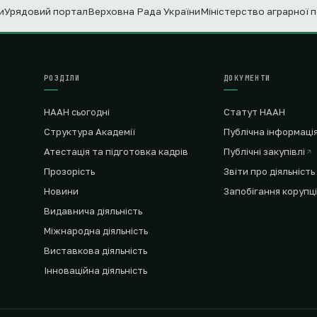
и
Урядовий портал
Верховна Рада України
Міністерство аграрної 
РОЗДІЛИ
ДОКУМЕНТИ
НААН сьогодні
Статут НААН
Структура Академії
Публічна інформаці
Атестація та підготовка кадрів
Публічні закупівлі
Прозорість
Звіти про діяльність
Новини
Запобігання корупці
Видавнича діяльність
Міжнародна діяльність
Виставкова діяльність
Інноваційна діяльність