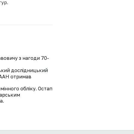
тур.
вовичу з нагоди 70-
ський дослідницький
 НААН отримав
мінного обліку. Остап
варським
а.