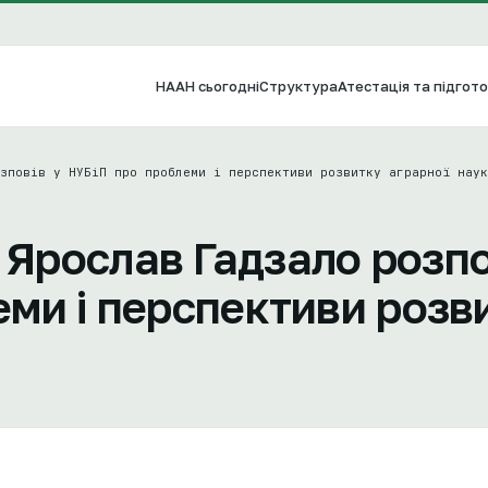
НААН сьогодні
Структура
Атестація та підгото
зповів у НУБіП про проблеми і перспективи розвитку аграрної наук
Ярослав Гадзало розпо
ми і перспективи розв