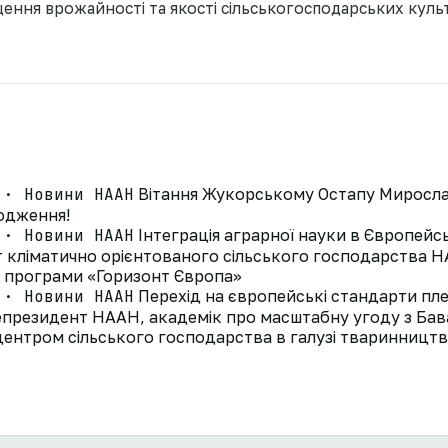
щення врожайності та якості сільськогосподарських куль
 · Новини НААН
Вітання Жукорському Остапу Миросла
родження!
 · Новини НААН
Інтеграція аграрної науки в Європей
ут кліматично орієнтованого сільського господарства
д програми «Горизонт Європа»
 · Новини НААН
Перехід на європейські стандарти пле
президент НААН, академік про масштабну угоду з Ба
ентром сільського господарства в галузі тваринництв