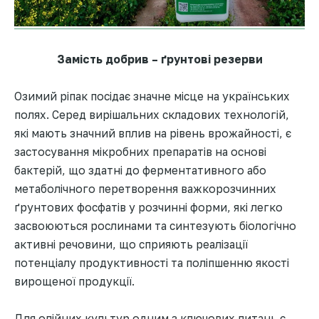
Замість добрив – ґрунтові резерви
Озимий ріпак посідає значне місце на українських
полях. Серед вирішальних складових технологій,
які мають значний вплив на рівень врожайності, є
застосування мікробних препаратів на основі
бактерій, що здатні до ферментативного або
метаболічного перетворення важкорозчинних
ґрунтових фосфатів у розчинні форми, які легко
засвоюються рослинами та синтезують біологічно
активні речовини, що сприяють реалізації
потенціалу продуктивності та поліпшенню якості
вирощеної продукції.
Для олійних культур одним з ключових питань є