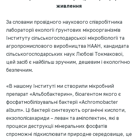
живлення
За словами провідного наукового співробітника
лабораторії екології ґрунтових мікроорганізмів
Інституту сільськогосподарської мікробіології та
агропромислового виробництва НААН, кандидата
сільськогосподарських наук Любові Токмакової,
цей засіб є найбільш зручним, дешевим і екологічно
безпечним.
«В нашому Інституті ми створили мікробний
препарат «Альбобактерин», біоагентом якого є
фосфатмобілізувальні бактерії «Achromobacter
album». Ці бактерії синтезують органічні кислоти,
екзополісахариди – леван та амілопектин, які в
процеси деструкції мінеральних фосфатів
спроможні підкислювати природне середовище, це