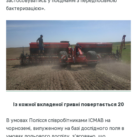
застосовуватись у поєднанні з передпосівною
бактеризацією».
Із кожної вкладеної гривні повертається 20
В умовах Полісся співробітниками ІСМАВ на
чорноземі, вилуженому на базі дослідного поля в
умовах польового досліду, з’ясовано, що