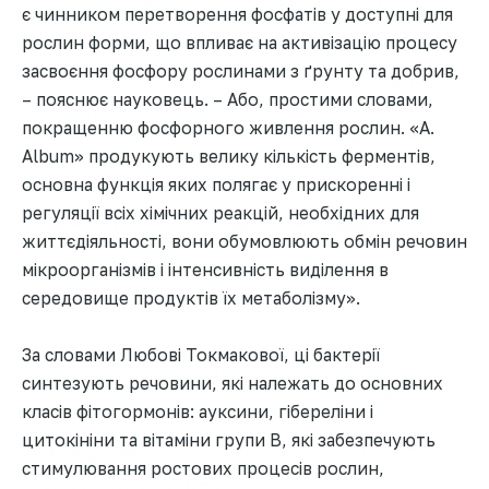
є чинником перетворення фосфатів у доступні для
рослин форми, що впливає на активізацію процесу
засвоєння фосфору рослинами з ґрунту та добрив,
– пояснює науковець. – Або, простими словами,
покращенню фосфорного живлення рослин. «A.
Album» продукують велику кількість ферментів,
основна функція яких полягає у прискоренні і
регуляції всіх хімічних реакцій, необхідних для
життєдіяльності, вони обумовлюють обмін речовин
мікроорганізмів і інтенсивність виділення в
середовище продуктів їх метаболізму».
За словами Любові Токмакової, ці бактерії
синтезують речовини, які належать до основних
класів фітогормонів: ауксини, гібереліни і
цитокініни та вітаміни групи В, які забезпечують
стимулювання ростових процесів рослин,