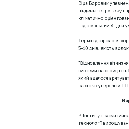
Віра Боровик упевне
південного регіону сп
кліматично орієнтова
Підозерський 4, для у
Термін дозрівання сор
5-10 днів, якість вол
"Відновлення вітчизн
системи насінництва. 
який вдалося врятуват
насіння супереліти І-ІІ
Ви
В Інституті кліматичн
технології вирощуванн