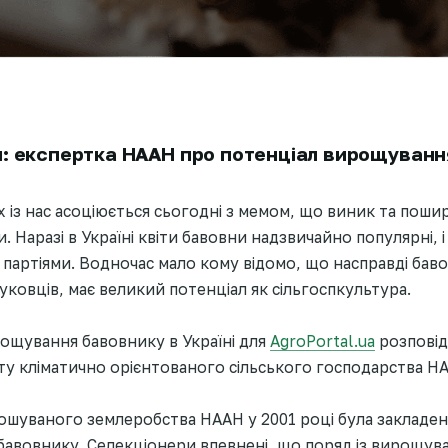
: експертка НААН про потенціал вирощування
х із нас асоціюється сьогодні з мемом, що виник та пошир
 Наразі в Україні квіти бавовни надзвичайно популярні, і
партіями. Водночас мало кому відомо, що насправді баво
ауковців, має великий потенціал як сільгоспкультура.
рощування бавовнику в Україні для
AgroPortal.ua
розповід
ту кліматично орієнтованого сільського господарства Н
рошуваного землеробства НААН у 2001 році була закладен
бавовнику. Селекціонери впевнені, що поряд із вирощув