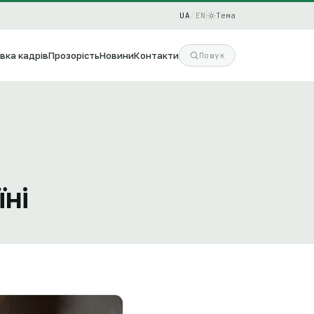
UA
/
EN
Тема
вка кадрів
Прозорість
Новини
Контакти
Пошук
ні