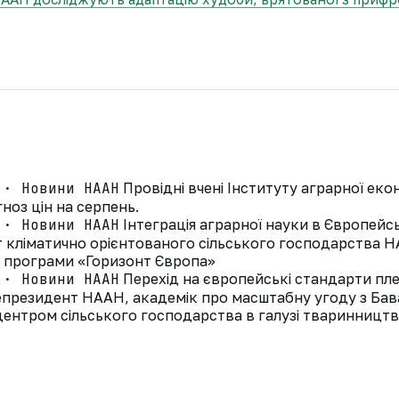
 · Новини НААН
Провідні вчені Інституту аграрної ек
ноз цін на серпень.
 · Новини НААН
Інтеграція аграрної науки в Європей
ут кліматично орієнтованого сільського господарства
д програми «Горизонт Європа»
 · Новини НААН
Перехід на європейські стандарти пле
президент НААН, академік про масштабну угоду з Ба
ентром сільського господарства в галузі тваринництв