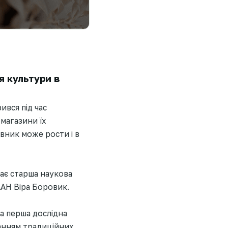
 культури в
ився під час
 магазини їх
вник може рости і в
ає старша наукова
ААН Віра Боровик.
а перша дослідна
анням традиційних