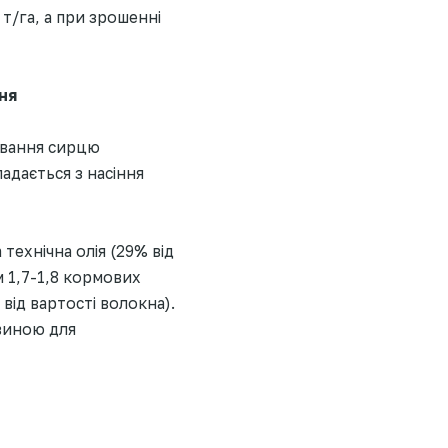
т/га, а при зрошенні
ня
ування сирцю
адається з насіння
технічна олія (29% від
м 1,7-1,8 кормових
ід вартості волокна).
овиною для