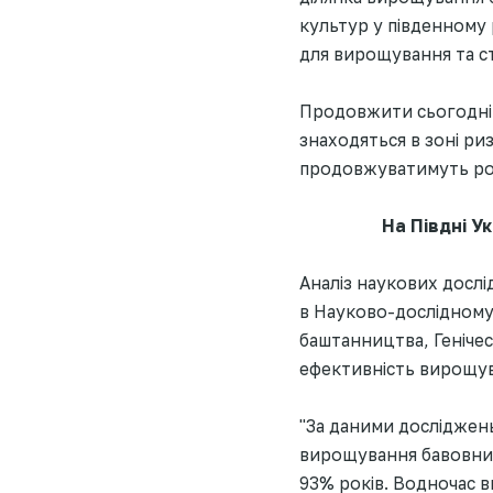
культур у південному 
для вирощування та с
Продовжити сьогодні д
знаходяться в зоні ри
продовжуватимуть роб
На Півдні У
Аналіз наукових дослі
в Науково-дослідному 
баштанництва, Генічес
ефективність вирощув
"За даними досліджень
вирощування бавовник
93% років. Водночас 