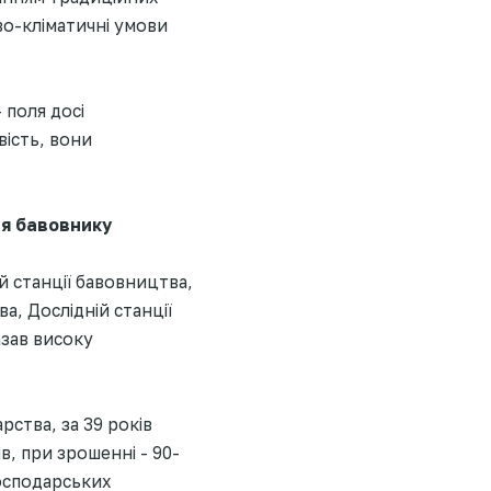
во-кліматичні умови
 поля досі
вість, вони
ня бавовнику
й станції бавовництва,
а, Дослідній станції
азав високу
ства, за 39 років
, при зрошенні - 90-
осподарських