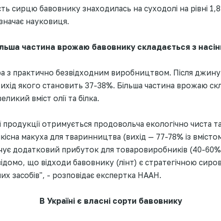
ть сирцю бавовнику знаходилась на суходолі на рівні 1,8 
зазначає науковиця.
ільша частина врожаю бавовнику складається з насін
ра з практично безвідходним виробництвом. Після джин
хід якого становить 37-38%. Більша частина врожаю скл
великий вміст олії та білка.
ї продукції отримується продовольча екологічно чиста та 
якісна макуха для тваринництва (вихід — 77-78% із вмісто
чує додатковий прибуток для товаровиробників (40-60% в
ідомо, що відходи бавовнику (лінт) є стратегічною сир
х засобів", - розповідає експертка НААН.
В Україні є власні сорти бавовнику