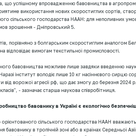
на, що успішному впровадженню бавовництва в агропро
риятиме використання нових скоростиглих сортів, створ
ного сільського господарства НААН: для неполивних умо
мов зрошення - Дніпровський 5.
тів, порівняно з болгарським скоростиглим аналогом Бел
окна відповідає вимогам текстильної промисловості.
яного бавовництва можливе лише завдяки введенню нау
Наразі інститут володіє лише 10 кг насіннєвого сирцю со
и від ворожої агресії рф, що дає змогу до березня 2024 р
 класів", - зазначає старша наукова співробітниця.
робництво бавовнику в Україні є екологічно безпечні
о орієнтованого сільського господарства НААН вважають,
я бавовнику в тропічній зоні або в країнах Середньої Аз