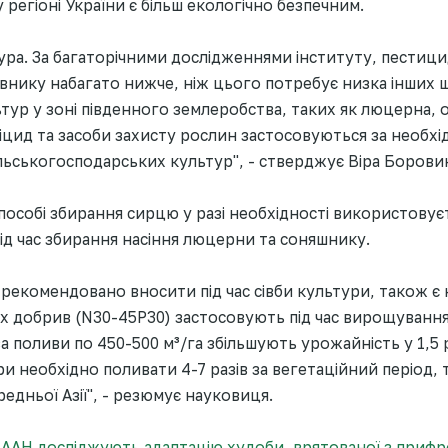
 регіоні України є більш екологічно безпечним.
тура. За багаторічними дослідженнями інституту, пестиц
внику набагато нижче, ніж цього потребує низка інших
р у зоні південного землеробства, таких як люцерна, о
цид та засоби захисту рослин застосовуються за необхідно
льськогосподарських культур", - стверджує Віра Борови
особі збирання сирцю у разі необхідності використовує
ід час збирання насіння люцерни та соняшнику.
у рекомендовано вносити під час сівби культури, також 
 добрив (N30-45Р30) застосовують під час вирощування с
 поливи по 450-500 м³/га збільшують урожайність у 1,5 
и необхідно поливати 4-7 разів за вегетаційний період, 
редньої Азії", - резюмує науковиця.
НААН досліджують адаптацію худоби, врятованої з приф