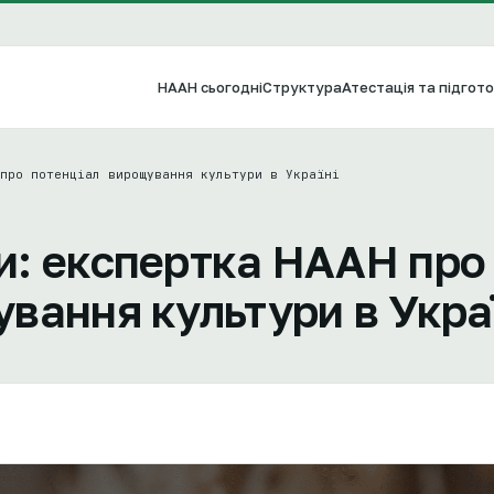
НААН сьогодні
Структура
Атестація та підгото
про потенціал вирощування культури в Україні
и: експертка НААН про
вання культури в Украї