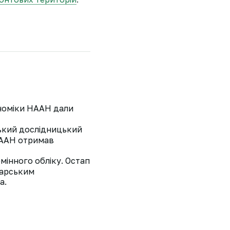
ономіки НААН дали
ський дослідницький
 НААН отримав
мінного обліку. Остап
варським
а.