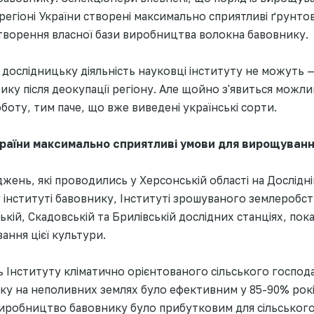
регіоні України створені максимально сприятливі ґрунто
творення власної бази виробництва волокна бавовнику.
ослідницьку діяльність науковці інституту не можуть —
зику після деокупації регіону. Але щойно з'явиться можли
оту, тим паче, що вже виведені українські сорти.
країни максимально сприятливі умови для вирощуван
джень, які проводились у Херсонській області на Дослідні
інституті бавовнику, Інституті зрошуваного землеробств
ькій, Скадовській та Брилівській дослідних станціях, пок
ання цієї культури.
 Інституту кліматично орієнтованого сільського господар
у на неполивних землях було ефективним у 85-90% років
виробництво бавовнику було прибутковим для сільськог