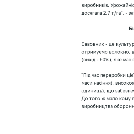
виробників. Урожайніс
досягала 2,7 т/га", - 
Б
Бавовник - це культу
отримуємо волокно, ви
(вихід - 60%), яке має 
"Під час переробки ціє
маси насіння), високо
одиниць), що забезпе
До того ж мало кому в
виробництва оборонни