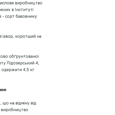
мислове виробництво
ених в Інституті
в - сорт бавовнику
і ізвор, коротший на
ково обґрунтованої
рту Підозерський 4,
. одержати 4,5 кг
шим
 що на відміну від
ії виробництво