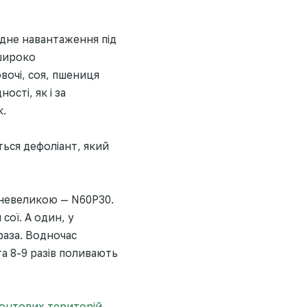
идне навантаження під
 широко
вочі, соя, пшениця
сті, як і за
к.
ться дефоліант, який
є невеликою — N60Р30.
ої. А один, у
раза. Водночас
та 8-9 разів поливають
ронтових територій
.