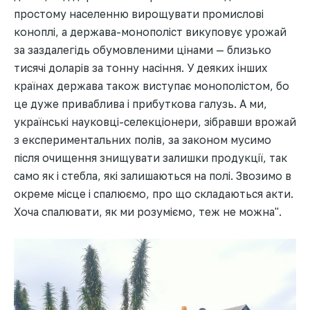
простому населенню вирощувати промислові
коноплі, а держава-монополіст викуповує урожай
за заздалегідь обумовленими цінами — близько
тисячі доларів за тонну насіння. У деяких інших
країнах держава також виступає монополістом, бо
це дуже приваблива і прибуткова галузь. А ми,
українські науковці-селекціонери, зібравши врожай
з експериментальних полів, за законом мусимо
після очищення знищувати залишки продукції, так
само як і стебла, які залишаються на полі. Звозимо в
окреме місце і спалюємо, про що складаються акти.
Хоча спалювати, як ми розуміємо, теж не можна".