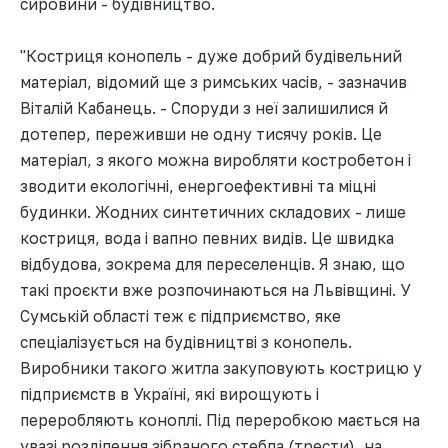
сировини - будівництво.
"Костриця конопель - дуже добрий будівельний
матеріал, відомий ще з римських часів, - зазначив
Віталій Кабанець. - Споруди з неї залишилися й
дотепер, переживши не одну тисячу років. Це
матеріал, з якого можна виробляти костробетон і
зводити екологічні, енергоефективні та міцні
будинки. Жодних синтетичних складових - лише
костриця, вода і вапно певних видів. Це швидка
відбудова, зокрема для переселенців. Я знаю, що
такі проєкти вже розпочинаються на Львівщині. У
Сумській області теж є підприємство, яке
спеціалізується на будівництві з конопель.
Виробники такого житла закуповують кострицю у
підприємств в Україні, які вирощують і
переробляють коноплі. Під переробкою мається на
увазі розділення зібраного стебла (трести), на