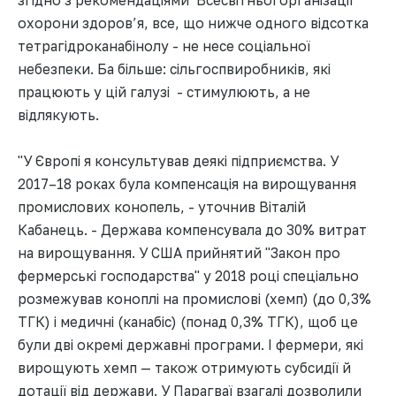
охорони здоров’я, все, що нижче одного відсотка
тетрагідроканабінолу - не несе соціальної
небезпеки. Ба більше: сільгоспвиробників, які
працюють у цій галузі - стимулюють, а не
відлякують.
"У Європі я консультував деякі підприємства. У
2017–18 роках була компенсація на вирощування
промислових конопель, - уточнив Віталій
Кабанець. - Держава компенсувала до 30% витрат
на вирощування. У США прийнятий "Закон про
фермерські господарства" у 2018 році спеціально
розмежував коноплі на промислові (хемп) (до 0,3%
ТГК) і медичні (канабіс) (понад 0,3% ТГК), щоб це
були дві окремі державні програми. І фермери, які
вирощують хемп — також отримують субсидії й
дотації від держави. У Парагваї взагалі дозволили