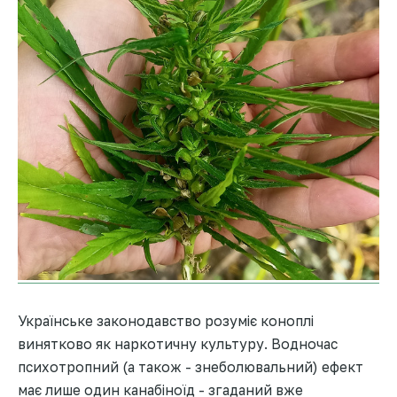
Українське законодавство розуміє коноплі
винятково як наркотичну культуру. Водночас
психотропний (а також - знеболювальний) ефект
має лише один канабіноїд - згаданий вже