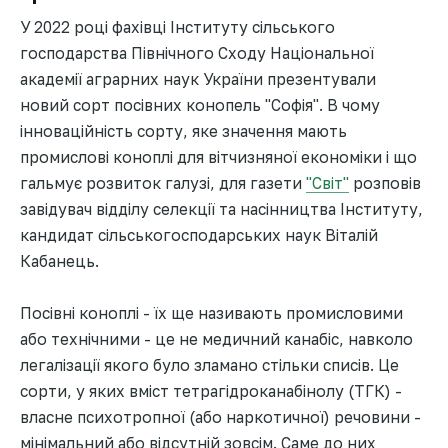
У 2022 році фахівці Інституту сільського
господарства Північного Сходу Національної
академії аграрних наук України презентували
новий сорт посівних конопель "Софія". В чому
інноваційність сорту, яке значення мають
промислові коноплі для вітчизняної економіки і що
гальмує розвиток галузі, для газети
"Світ"
розповів
завідувач відділу селекції та насінництва Інституту,
кандидат сільськогосподарських наук Віталій
Кабанець.
Посівні коноплі - їх ще називають промисловими
або технічними - це не медичний канабіс, навколо
легалізації якого було зламано стільки списів. Це
сорти, у яких вміст тетрагідроканабінолу (ТГК) -
власне психотропної (або наркотичної) речовини -
мінімальний або відсутній зовсім. Саме до них