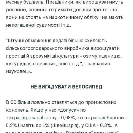
масиву будівель. Працівники, які вирощуватимуть
рослини, повинні отримати довідки про те, що
вони не стоять на наркотичному обліку і не мають
непогашеної судимості і т.д.
"Штучні обмеження дедалі більше схиляють
сільськогосподарського виробника вирощувати
простіші й зрозуміліші культури - озиму пшеницю,
кукурудзу, соняшник, сою і т. д.", - зауважив
науковець.
НЕ ВИГАДУВАТИ ВЕЛОСИПЕД
В ЄС більш лояльно ставляться до промислових
конопель. Якщо у нас «допуск» по
тетрагідроканабінолу - 0,08%, то в країнах Європи -
0,2% і навіть до 1% (Швейцарія), у США - 0,3%. А
згідно з рекомендаціями Всесвітньої організації