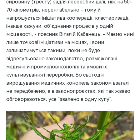
сировину (тресту) задля переробки далі, ніж на 50–
70 кілометрів, нерентабельно - тому й
напрошується ініціатива кооперації, кластеризації,
інакше кажучи, об’єднання процесів у одній
місцевості, - пояснив Віталій Кабанець. - Маємо нині
лише точкові ініціативи на місцях, і вони
залишатимуться такими, поки не буде
відрегульовано законодавство, розмежовані
медичні й промислові коноплі та умови їх
культивування і переробки. Бо сьогодні
вирощування медичних конопель законом взагалі
не передбачено, а в законопроєктах, які так жваво
обговорюються, усе "звалено в одну купу".