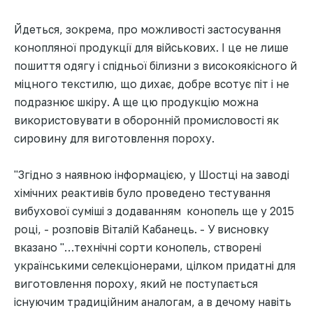
Йдеться, зокрема, про можливості застосування
конопляної продукції для військових. І це не лише
пошиття одягу і спідньої білизни з високоякісного й
міцного текстилю, що дихає, добре всотує піт і не
подразнює шкіру. А ще цю продукцію можна
використовувати в оборонній промисловості як
сировину для виготовлення пороху.
"Згідно з наявною інформацією, у Шостці на заводі
хімічних реактивів було проведено тестування
вибухової суміші з додаванням конопель ще у 2015
році, - розповів Віталій Кабанець. - У висновку
вказано "…технічні сорти конопель, створені
українськими селекціонерами, цілком придатні для
виготовлення пороху, який не поступається
існуючим традиційним аналогам, а в дечому навіть