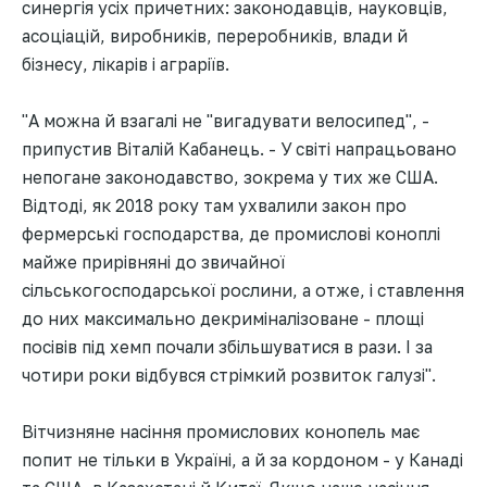
синергія усіх причетних: законодавців, науковців,
асоціацій, виробників, переробників, влади й
бізнесу, лікарів і аграріїв.
"А можна й взагалі не "вигадувати велосипед", -
припустив Віталій Кабанець. - У світі напрацьовано
непогане законодавство, зокрема у тих же США.
Відтоді, як 2018 року там ухвалили закон про
фермерські господарства, де промислові коноплі
майже прирівняні до звичайної
сільськогосподарської рослини, а отже, і ставлення
до них максимально декриміналізоване - площі
посівів під хемп почали збільшуватися в рази. І за
чотири роки відбувся стрімкий розвиток галузі".
Вітчизняне насіння промислових конопель має
попит не тільки в Україні, а й за кордоном - у Канаді