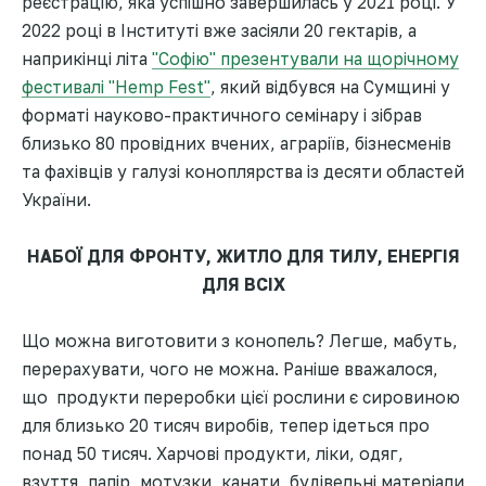
реєстрацію, яка успішно завершилась у 2021 році. У
2022 році в Інституті вже засіяли 20 гектарів, а
наприкінці літа
"Софію" презентували на щорічному
фестивалі "Hemp Fest"
, який відбувся на Сумщині у
форматі науково-практичного семінару і зібрав
близько 80 провідних вчених, аграріїв, бізнесменів
та фахівців у галузі коноплярства із десяти областей
України.
НАБОЇ ДЛЯ ФРОНТУ, ЖИТЛО ДЛЯ ТИЛУ, ЕНЕРГІЯ
ДЛЯ ВСІХ
Що можна виготовити з конопель? Легше, мабуть,
перерахувати, чого не можна. Раніше вважалося,
що продукти переробки цієї рослини є сировиною
для близько 20 тисяч виробів, тепер ідеться про
понад 50 тисяч. Харчові продукти, ліки, одяг,
взуття, папір, мотузки, канати, будівельні матеріали