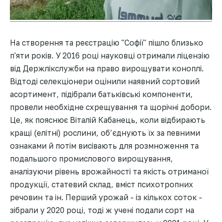
На створення та реєстрацію "Софії" пішло близько
п'яти років. У 2016 році науковці отримали ліцензію
від Держлікслужби на право вирощувати коноплі.
Відтоді селекціонери оцінили наявний сортовий
асортимент, підібрали батьківські компоненти,
провели необхідне схрещування та щорічні добори.
Це, як пояснює Віталій Кабанець, коли відбирають
кращі (елітні) рослини, об’єднують їх за певними
ознаками й потім висівають для розмноження та
подальшого промислового вирощування,
аналізуючи рівень врожайності та якість отриманої
продукції, статевий склад, вміст психотропних
речовин та ін. Перший урожай - із кількох соток -
зібрали у 2020 році, тоді ж учені подали сорт на