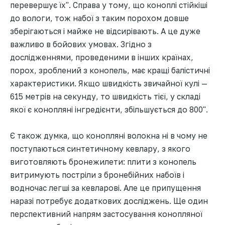
перевершує їх". Справа у тому, що коноплі стійкіші
до вологи, тож набої з таким порохом довше
зберігаються і майже не відсирівають. А це дуже
важливо в бойових умовах. Згідно з
дослідженнями, проведеними в інших країнах,
порох, зроблений з конопель, має кращі балістичні
характеристики. Якщо швидкість звичайної кулі —
615 метрів на секунду, то швидкість тієї, у складі
якої є конопляні інгредієнти, збільшується до 800".
Є також думка, що конопляні волокна ні в чому не
поступаються синтетичному кевлару, з якого
виготовляють бронежилети: плити з конопель
витримують постріли з бронебійних набоїв і
водночас легші за кевларові. Але це припущення
наразі потребує додаткових досліджень. Ще один
перспективний напрям застосування конопляної