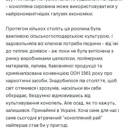
- конопляна сировина може використовуватися у
найрізноманітніших галузях економіки.
Протягом кількох століть ця рослина була
важливою сільськогосподарською культурою, і
задовольняла всі ключові потреби людини - від їжі
до теплих домівок - аж поки не була витіснена з
ринку виробниками целюлози, полімерних
матеріалів, палива, бавовняної продукції та
криміналізована конвенцією ООН 1961 року про
наркотичні засоби. Знадобилося пів століття, щоб
світ отямився і зрозумів, наскільки він себе
обкрадає, бездумно відмовившись від
культивування конопель. Але осад, як то кажуть,
залишився. Принаймні в Україні. Хоча саме для нас і
саме сьогодні втрачений "конопляний рай"
найперше став би у пригоді.