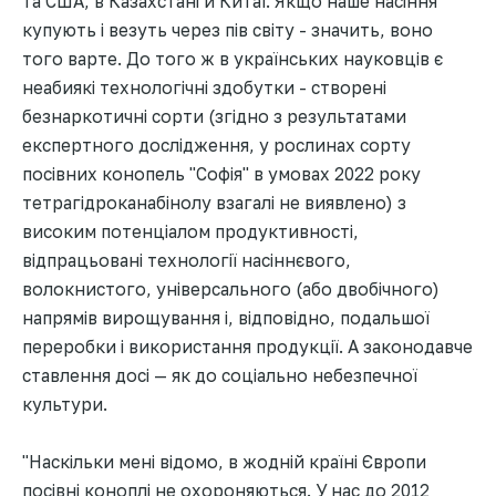
та США, в Казахстані й Китаї. Якщо наше насіння
купують і везуть через пів світу - значить, воно
того варте. До того ж в українських науковців є
неабиякі технологічні здобутки - створені
безнаркотичні сорти (згідно з результатами
експертного дослідження, у рослинах сорту
посівних конопель "Софія" в умовах 2022 року
тетрагідроканабінолу взагалі не виявлено) з
високим потенціалом продуктивності,
відпрацьовані технології насіннєвого,
волокнистого, універсального (або двобічного)
напрямів вирощування і, відповідно, подальшої
переробки і використання продукції. А законодавче
ставлення досі — як до соціально небезпечної
культури.
"Наскільки мені відомо, в жодній країні Європи
посівні коноплі не охороняються. У нас до 2012