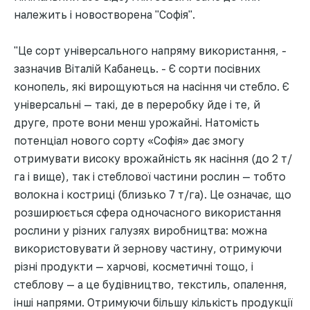
належить і новостворена "Софія".
"Це сорт універсального напряму використання, -
зазначив Віталій Кабанець. - Є сорти посівних
конопель, які вирощуються на насіння чи стебло. Є
універсальні — такі, де в переробку йде і те, й
друге, проте вони менш урожайні. Натомість
потенціал нового сорту «Софія» дає змогу
отримувати високу врожайність як насіння (до 2 т/
га і вище), так і стеблової частини рослин — тобто
волокна і костриці (близько 7 т/га). Це означає, що
розширюється сфера одночасного використання
рослини у різних галузях виробництва: можна
використовувати й зернову частину, отримуючи
різні продукти — харчові, косметичні тощо, і
стеблову — а це будівництво, текстиль, опалення,
інші напрями. Отримуючи більшу кількість продукції