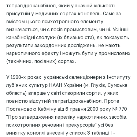
тетрагідроканабінол, який у значній кількості
присутній у медичних сортах конопель. Саме за
вмістом цього психотропного елементу
визначається, чи є посів промисловим, чи ні. Усі інші
канабіноїдні сполуки (їх близько ста), як показують
результати закордонних досліджень, не мають
наркотичного ефекту і можуть бути у промислових
(технічних, посівних) сортах.
У 1990-х роках українські селекціонери з Інституту
луб’яних культур НААН України (м. Глухів, Сумська
область) вперше у світі створили сорти, у яких
повністю відсутній тетрагідроканабінол. Проте
Постановою Кабміну від 6 травня 2000 року № 770
"Про затвердження переліку наркотичних засобів,
психотропних речовин і прекурсорів" усі без
винятку коноплі внесені у список 3 таблиці I -