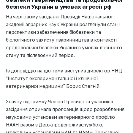
безпеки України в умовах агресії рф
На черговому засіданні Президії Національної
академії аграрних наук України розглянули стан і
перспективи забезпечення біобезпеки та
біологічного захисту тваринництва в контексті
продовольчої безпеки України в умовах воєнного
стану та післявоєнний період.
Із доповіддю на цю тему виступив директор ННЦ
"Інститут експериментальної і клінічної
ветеринарної медицини" Борис Стегній.
Значну підтримку Членів Президії та учасників
засідання отримала пропозиція щодо розроблення
науковими установам ветеринарного профілю
НААН разом з Держпродспоживслужбою,
науковими установами НАН та НАМН Державної