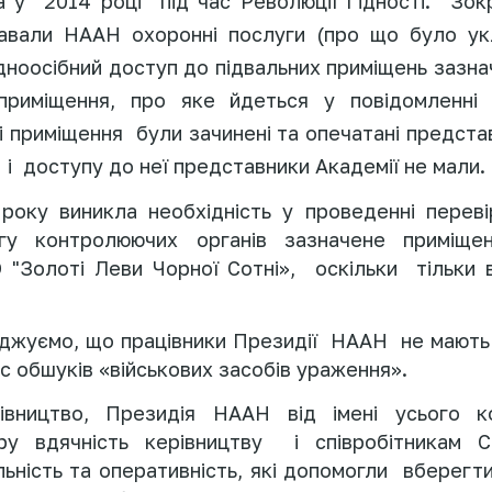
на у
2014 році
під час Революції Гідності. Зо
авали НААН охоронні послуги (про що було ук
дноосібний доступ до підвальних приміщень зазнач
 приміщення, про яке йдеться у повідомленні
ні приміщення
були зачинені та опечатані предст
,
і
доступу до неї представники Академії не мали.
 року виникла необхідність у проведенні перев
гу контролюючих органів зазначене приміще
 "Золоті Леви Чорної Сотні»,
оскільки
тільки 
рджуємо, що працівники Президії
НААН
не мають
ас обшуків «військових засобів ураження».
вництво, Президія НААН від імені усього к
 вдячність керівництву і співробітникам 
льність та оперативність, які допомогли вберегти 