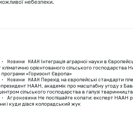
можливої небезпеки.
 · Новини НААН
Інтеграція аграрної науки в Європей
ут кліматично орієнтованого сільського господарства
д програми «Горизонт Європа»
 · Новини НААН
Перехід на європейські стандарти пле
президент НААН, академік про масштабну угоду з Ба
ентром сільського господарства в галузі тваринництв
 · Агроновини
Не поспішайте копати: експерт НААН р
ни і куди дівся колорадський жук