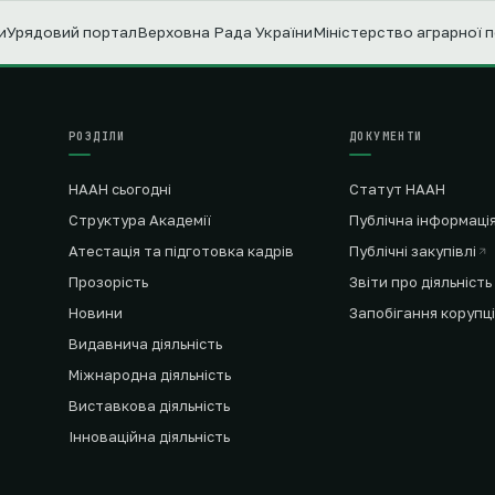
и
Урядовий портал
Верховна Рада України
Міністерство аграрної 
РОЗДІЛИ
ДОКУМЕНТИ
НААН сьогодні
Статут НААН
Структура Академії
Публічна інформаці
Атестація та підготовка кадрів
Публічні закупівлі
Прозорість
Звіти про діяльність
Новини
Запобігання корупці
Видавнича діяльність
Міжнародна діяльність
Виставкова діяльність
Інноваційна діяльність