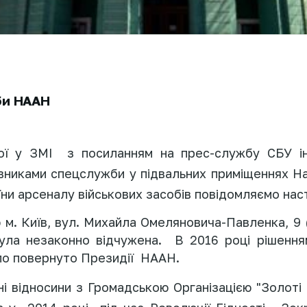
би НААН
ї у ЗМІ з посиланням на прес
-
служб
у
СБУ ін
никами спецслужби у підвальних приміщеннях На
їни арсеналу військових засобів повідомляємо нас
 м. Київ, вул. Михайла Омеляновича-Павленка, 9
була незаконно відчужена.
В 2016 році рішенн
ло повернуто Президії
НААН.
ні відносини з Громадською Організацією "Золоті 