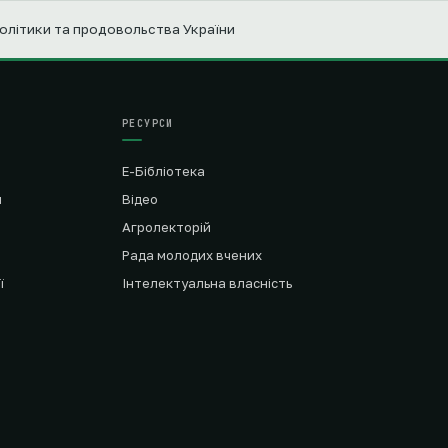
політики та продовольства України
РЕСУРСИ
Е-Бібліотека
я
Відео
Агролекторій
Рада молодих вчених
ї
Інтелектуальна власність