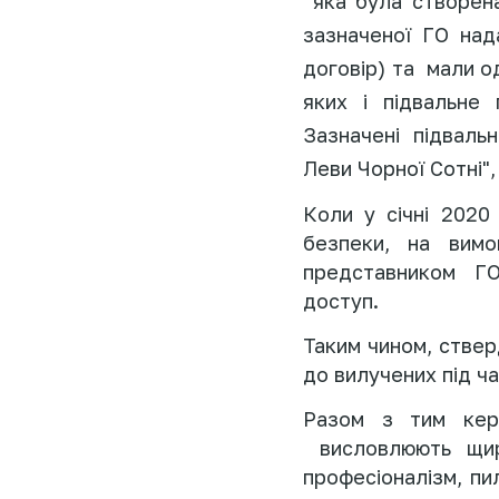
яка була створе
зазначеної ГО над
договір) та
мали о
яких і підвальне
Зазначені
підваль
Леви Чорної Сотні"
Коли у січні 2020
безпеки, на вимо
представником
ГО
доступ.
Таким чином, стве
до вилучених під ч
Разом з тим кері
висловлюють щиру
професіоналізм, пи