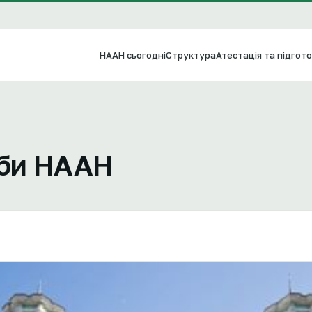
НААН сьогодні
Структура
Атестація та підгото
жби НААН