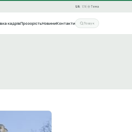
UA
/
EN
Тема
вка кадрів
Прозорість
Новини
Контакти
Пошук