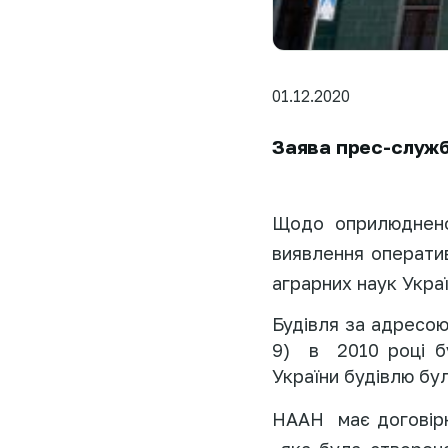
01.12.2020
Заява прес-служ
Щодо оприлюднено
виявлення оператив
аграрних наук Укра
Будівля за адресою
9)
в
2010 році 
України будівлю бу
НААН
має договір