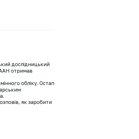
ський дослідницький
 НААН отримав
мінного обліку. Остап
варським
а.
озповів, як заробити