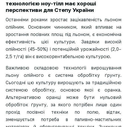
технологією ноу-тілл має хороші
перспективи для Степу України
Останніми роками зростає зацікавленість льоном
олійним. Основним чинником, який впливає на
зростання посівних площ під льоном, є економічна
ефективність цієї культури. Завдяки високій
олійності (45–50%) і потенційній урожайності (2,0–
2,5 т/га) він є високорентабельною культурою.
Важливою складовою технології вирощування
льону олійного є система обробітку ґрунту.
Сьогодні цю культуру вирощують за традиційною
системою обробітку, основою якої є оранка.
Альтернативою оранці може бути нульовий
обробіток ґрунту, за якого потрібен лише один
прохід посівної техніки по полю, відтак,
зменшується потреба в паливно-мастильних
матеріалах й обслуговуванні техніки. Зниження