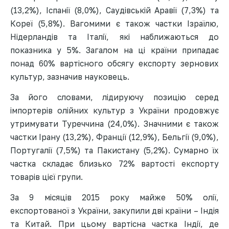
(13,2%), Іспанії (8,0%), Саудівській Аравії (7,3%) та
Кореї (5,8%). Вагомими є також частки Ізраїлю,
Нідерландів та Італії, які наближаються до
показника у 5%. Загалом на ці країни припадає
понад 60% вартісного обсягу експорту зернових
культур, зазначив науковець.
За його словами, лідируючу позицію серед
імпортерів олійних культур з України продовжує
утримувати Туреччина (24,0%). Значними є також
частки Ірану (13,2%), Франції (12,9%), Бельгії (9,0%),
Португалії (7,5%) та Пакистану (5,2%). Сумарно їх
частка складає близько 72% вартості експорту
товарів цієї групи.
За 9 місяців 2015 року майже 50% олії,
експортованої з України, закупили дві країни – Індія
та Китай. При цьому вартісна частка Індії, де