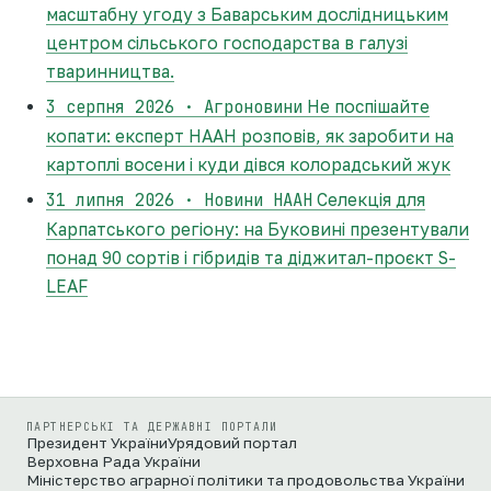
масштабну угоду з Баварським дослідницьким
центром сільського господарства в галузі
тваринництва.
3 серпня 2026 · Агроновини
Не поспішайте
копати: експерт НААН розповів, як заробити на
картоплі восени і куди дівся колорадський жук
31 липня 2026 · Новини НААН
Селекція для
Карпатського регіону: на Буковині презентували
понад 90 сортів і гібридів та діджитал-проєкт S-
LEAF
ПАРТНЕРСЬКІ ТА ДЕРЖАВНІ ПОРТАЛИ
Президент України
Урядовий портал
Верховна Рада України
Міністерство аграрної політики та продовольства України