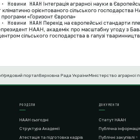
 · Новини НААН
Інтеграція аграрної науки в Європей
ут кліматично орієнтованого сільського господарства
д програми «Горизонт Європа»
 · Новини НААН
Перехід на європейські стандарти пле
президент НААН, академік про масштабну угоду з Ба
ентром сільського господарства в галузі тваринництв
и
Урядовий портал
Верховна Рада України
Міністерство аграрної 
РОЗДІЛИ
ДОКУМЕНТИ
НААН сьогодні
Статут НААН
Структура Академії
Публічна інформаці
Атестація та підготовка кадрів
Публічні закупівлі