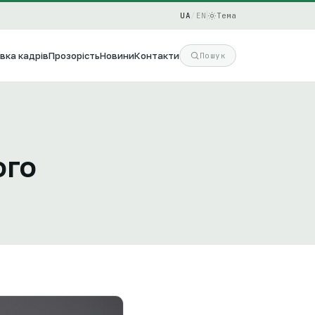
UA
/
EN
Тема
вка кадрів
Прозорість
Новини
Контакти
Пошук
ого