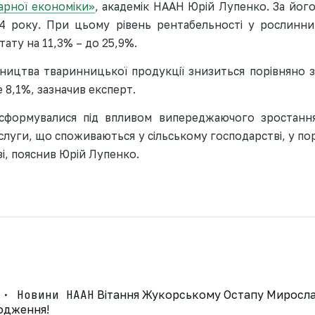
арної економіки»
, академік НААН Юрій Лупенко. За його
4 року. При цьому рівень рентабельності у рослинни
ату на 11,3% – до 25,9%.
ництва тваринницької продукції знизиться порівняно 
 8,1%, зазначив експерт.
 сформувалися під впливом випереджаючого зростання
ослуги, що споживаються у сільському господарстві, у по
зі, пояснив Юрій Лупенко.
 · Новини НААН
Вітання Жукорському Остапу Миросла
родження!