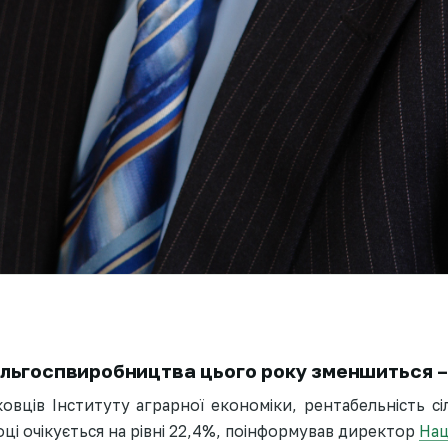
ільгоспвиробництва цього року зменшиться –
овців Інституту аграрної економіки, рентабельність с
ці очікується на рівні 22,4%, поінформував директор
Нац