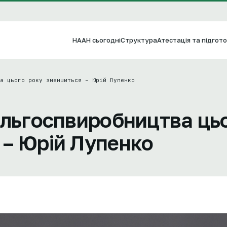
НААН сьогодні
Структура
Атестація та підгото
а цього року зменшиться – Юрій Лупенко
ільгоспвиробництва ць
 – Юрій Лупенко