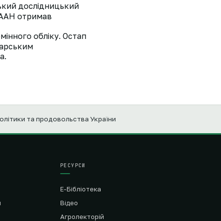
ський дослідницький
 НААН отримав
мінного обліку. Остап
варським
а.
політики та продовольства України
РЕСУРСИ
Е-Бібліотека
я
Відео
Агролекторій