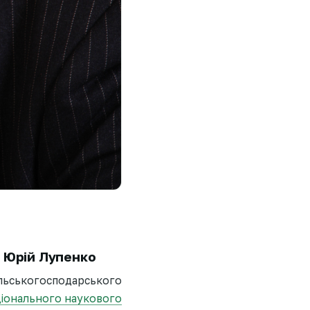
 Юрій Лупенко
ільськогосподарського
іонального наукового