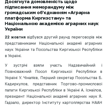
Досягнута домовленість щодо
підписання меморандуму між
громадським об'єднанням «Аграрна
платформа Киргизстану» та
Національною академією аграрних наук
України
22 жовтня
відбувся другий раунд переговорів між
представниками Національної академії аграрних
наук України та Посольства Киргизької Республіки
в Україні.
У зустрічі взяли участь Надзвичайний і
Повноважний Посол Киргизької Республіки в
Україні У. Чіналієв, Перший секретар Посольства Б.
Кадиркулов, представник Торгово-промислової
палати Киргизької Республіки в Україні А. Ісмаїлов,
президент Національної академії аграрних наук Я.
Гадзало, директор Інституту картоплярства НААН