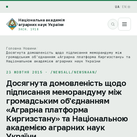
UA
/
EN
Національна академія
аграрних наук України
ЗАСН. 1918
Головна
/
Новини
/
Досягнута домовленість щодо підписання меморандуму між
громадським об'єднанням «Аграрна платформа Киргизстану» та
Національною академією аграрних наук України
23 ЖОВТНЯ 2015 · /NEWSALL/NEWSNAAN/
Досягнута домовленість щодо
підписання меморандуму між
громадським об'єднанням
«Аграрна платформа
Киргизстану» та Національною
академією аграрних наук
України