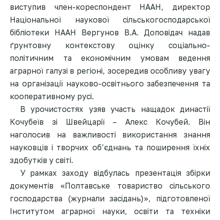
виступив член-кореспондент НААН, директор
Національної наукової сільськогосподарської
бібліотеки НААН Вергунов В.А. Доповідач надав
ґрунтовну контекстову оцінку соціально-
політичним та економічним умовам ведення
аграрної галузі в регіоні, зосередив особливу увагу
на організації науково-освітнього забезпечення та
кооперативному русі.
В урочистостях узяв участь нащадок династії
Кочубеїв зі Швейцарії – Алекс Кочубей. Він
наголосив на важливості використання знання
науковців і творчих об’єднань та поширення їхніх
здобутків у світі.
У рамках заходу відбулась презентація збірки
документів «Полтавське товариство сільського
господарства (журнали засідань)», підготовленої
Інститутом аграрної науки, освіти та техніки