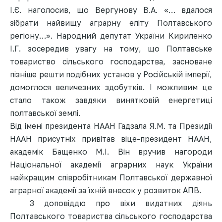
І.Є. наголосив, що Вергунову В.А. «… вдалося
зібрати найвищу аграрну еліту Полтавського
регіону…». Народний депутат України Кириленко
І.Г. зосередив увагу на тому, що Полтавське
товариство сільського господарства, засноване
пізніше решти подібних установ у Російській імперії,
домоглося величезних здобутків. І можливим це
стало також завдяки винятковій енергетиці
полтавської землі.
Від імені президента НААН Гадзала Я.М. та Президії
НААН присутніх привітав віце-президент НААН,
академік Бащенко М.І. Він вручив нагороди
Національної академії аграрних наук України
найкращим співробітникам Полтавської державної
аграрної академії за їхній внесок у розвиток АПВ.
З доповіддю про віхи видатних діянь
Полтавського товариства сільського господарства