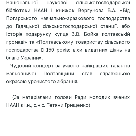
Національної наукової сільськогосподарської
бібліотеки НААН і книжок Вергунова В.А. «Від
Погарського навчально-зразкового господарства
до Гадяцької сільськогосподарської станції, або
Історія подарунку купця В.В. Бойка полтавській
громаді» та «Полтавському товариству сільського
господарства  150 років: віхи видатних діянь на
благо України».
Чудовий концерт за участю найкращих талантів
мальовничої Полтавщини став справжньою
окрасою урочистого зібрання.
(За матеріалами голови Ради молодих вчених
НААН к.і.н., с.н.с. Тетяни Грищенко)