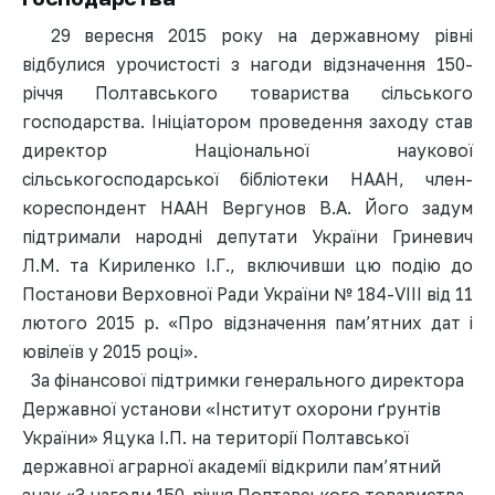
29 вересня 2015 року на державному рівні
відбулися урочистості з нагоди відзначення 150-
річчя Полтавського товариства сільського
господарства. Ініціатором проведення заходу став
директор Національної наукової
сільськогосподарської бібліотеки НААН, член-
кореспондент НААН Вергунов В.А. Його задум
підтримали народні депутати України Гриневич
Л.М. та Кириленко І.Г., включивши цю подію до
Постанови Верховної Ради України № 184-VIII від 11
лютого 2015 р. «Про відзначення пам’ятних дат і
ювілеїв у 2015 році».
За фінансової підтримки генерального директора
Державної установи «Інститут охорони ґрунтів
України» Яцука І.П. на території Полтавської
державної аграрної академії відкрили пам’ятний
знак «З нагоди 150-річчя Полтавського товариства