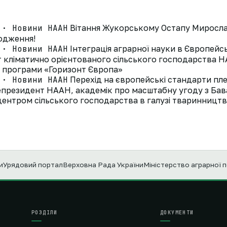
 · Новини НААН
Вітання Жукорському Остапу Миросла
родження!
 · Новини НААН
Інтеграція аграрної науки в Європей
ут кліматично орієнтованого сільського господарства
д програми «Горизонт Європа»
 · Новини НААН
Перехід на європейські стандарти пле
президент НААН, академік про масштабну угоду з Ба
ентром сільського господарства в галузі тваринництв
и
Урядовий портал
Верховна Рада України
Міністерство аграрної 
РОЗДІЛИ
ДОКУМЕНТИ