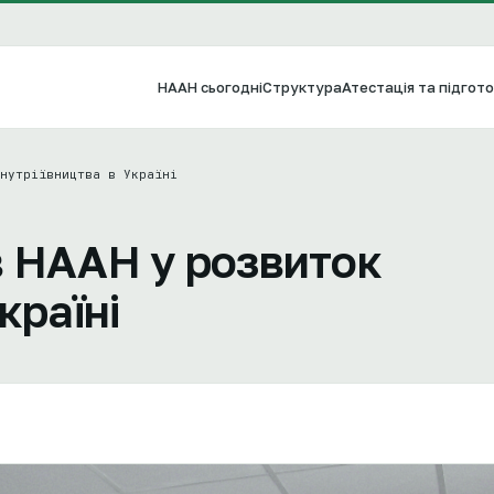
НААН сьогодні
Структура
Атестація та підгото
нутріївництва в Україні
в НААН у розвиток
країні