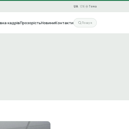
UA
/
EN
Тема
вка кадрів
Прозорість
Новини
Контакти
Пошук