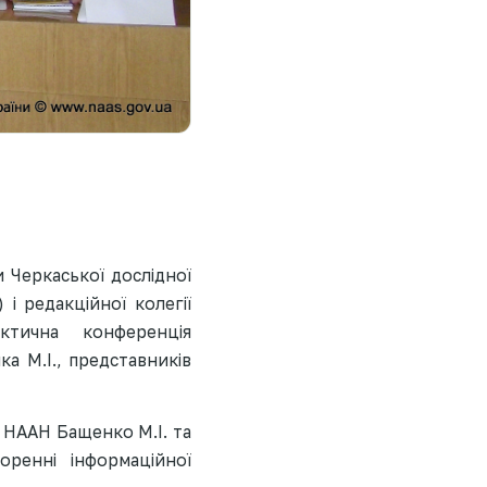
и Черкаської дослідної
 і редакційної колегії
ктична конференція
а М.І., представників
 НААН Бащенко М.І. та
оренні інформаційної