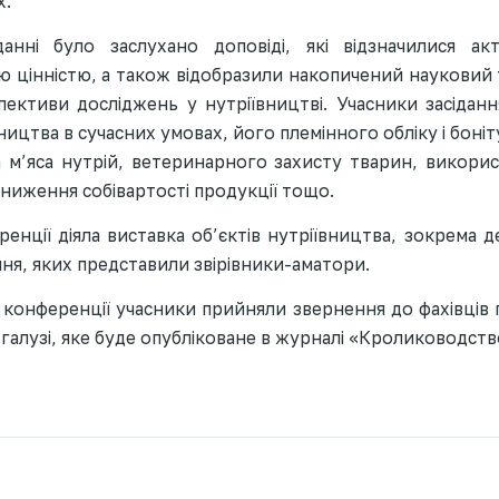
х.
анні було заслухано доповіді, які відзначилися ак
 цінністю, а також відобразили накопичений науковий 
пективи досліджень у нутріївництві. Учасники засідан
ництва в сучасних умовах, його племінного обліку і боніт
 м’яса нутрій, ветеринарного захисту тварин, викорис
ниження собівартості продукції тощо.
енції діяла виставка об’єктів нутріївництва, зокрема 
ння, яких представили звірівники-аматори.
 конференції учасники прийняли звернення до фахівців г
галузі, яке буде опубліковане в журналі «Кролиководст