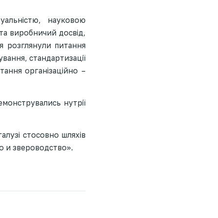
туальністю, науковою
та виробничий досвід,
ня розглянули питання
ування, стандартизації
тання організаційно –
демонструвались нутрії
алузі стосовно шляхів
во и звероводство».