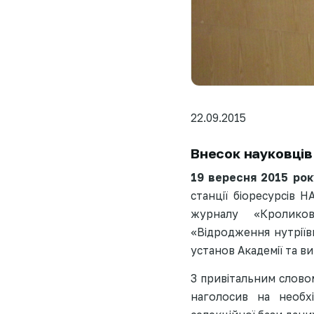
22.09.2015
Внесок науковців 
19 вересня 2015 рок
станції біоресурсів Н
журналу «Кроликов
«Відродження нутріїв
установ Академії та в
З привітальним слово
наголосив на необхі