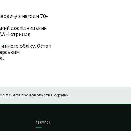
вовичу з нагоди 70-
ський дослідницький
 НААН отримав
мінного обліку. Остап
варським
а.
політики та продовольства України
РЕСУРСИ