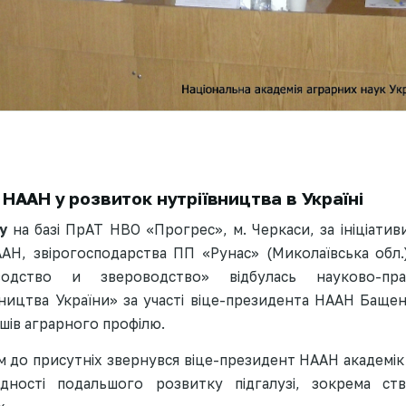
НААН у розвиток нутріївництва в Україні
у
на базі ПрАТ НВО «Прогрес», м. Черкаси, за ініціатив
ААН, звірогосподарства ПП «Рунас» (Миколаївська обл.)
одство и звероводство» відбулась науково-пра
ництва України» за участі віце-президента НААН Бащенк
ишів аграрного профілю.
м до присутніх звернувся віце-президент НААН академік
дності подальшого розвитку підгалузі, зокрема ств