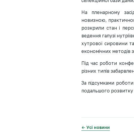
селекційної бази дани
На пленарному засід
новизною, практичною
розкрили стан і перс
ведення галузі нутріїв
хутрової сировини та
економічних методів з
Під час роботи конфер
різних типів забарвле
За підсумками роботи
подальшого розвитку 
← Усі новини