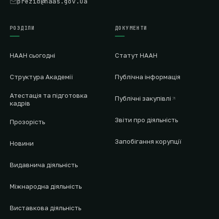
prezid@naas.gov.ua
РОЗДІЛИ
ДОКУМЕНТИ
НААН сьогодні
Статут НААН
Структура Академії
Публічна інформація
Атестація та підготовка
Публічні закупівлі
кадрів
Звіти про діяльність
Прозорість
Запобігання корупції
Новини
Видавнича діяльність
Міжнародна діяльність
Виставкова діяльність