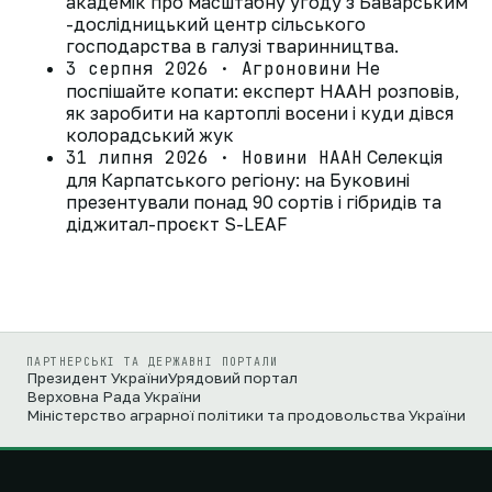
академік про масштабну угоду з Баварським
-дослідницький центр сільського
господарства в галузі тваринництва.
3 серпня 2026 · Агроновини
Не
поспішайте копати: експерт НААН розповів,
як заробити на картоплі восени і куди дівся
колорадський жук
31 липня 2026 · Новини НААН
Селекція
для Карпатського регіону: на Буковині
презентували понад 90 сортів і гібридів та
діджитал-проєкт S-LEAF
ПАРТНЕРСЬКІ ТА ДЕРЖАВНІ ПОРТАЛИ
Президент України
Урядовий портал
Верховна Рада України
Міністерство аграрної політики та продовольства України