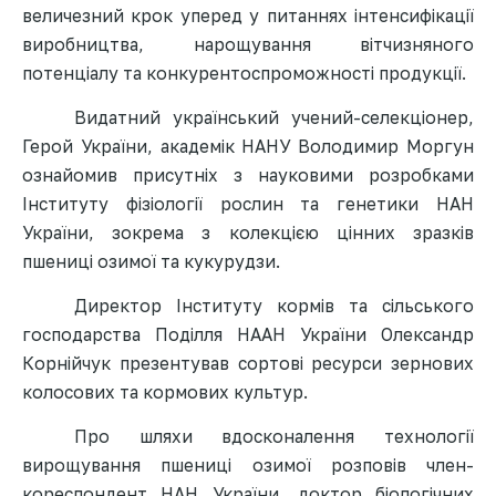
величезний крок уперед у питаннях інтенсифікації
виробництва, нарощування вітчизняного
потенціалу та конкурентоспроможності продукції
.
Видатний український учений-селекціонер,
Герой України, академік НАНУ Володимир Моргун
ознайомив присутніх з науковими розробками
Інституту фізіології рослин та генетики НАН
України, зокрема з колекцією цінних зразків
пшениці озимої та кукурудзи.
Директор Інституту кормів та сільського
господарства Поділля НААН України Олександр
Корнійчук презентував сортові ресурси зернових
колосових та кормових культур.
Про шляхи вдосконалення технології
вирощування пшениці озимої розповів член-
кореспондент НАН України, доктор біологічних