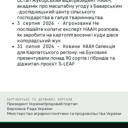
Остап Жукорський віцепрезидент НААН,
академік про масштабну угоду з Баварським
-дослідницький центр сільського
господарства в галузі тваринництва.
3 серпня 2026 · Агроновини
Не
поспішайте копати: експерт НААН розповів,
як заробити на картоплі восени і куди дівся
колорадський жук
31 липня 2026 · Новини НААН
Селекція
для Карпатського регіону: на Буковині
презентували понад 90 сортів і гібридів та
діджитал-проєкт S-LEAF
ПАРТНЕРСЬКІ ТА ДЕРЖАВНІ ПОРТАЛИ
Президент України
Урядовий портал
Верховна Рада України
Міністерство аграрної політики та продовольства України