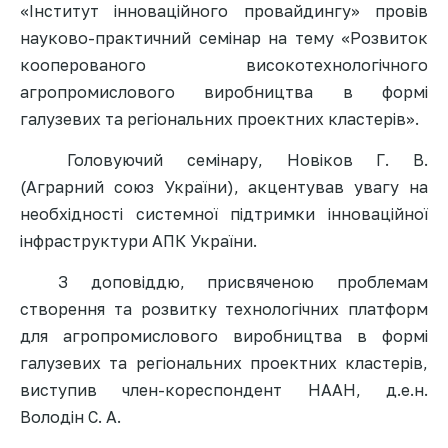
«Інститут інноваційного провайдингу» провів
науково-практичн
ий семінар на тему «Розвиток
кооперованого високотехнологіч
ного
агропромислового виробництва в формі
галузевих та регіональних проектних кластерів»
.
Головуючий семінару, Новіков Г. В.
(Аграрний союз України), акцентував увагу на
необхідності системної підтримки інноваційної
інфраструктури АПК України.
З доповіддю, присвяченою проблемам
створення та розвитку технологічних платформ
для агропромислового виробництва в формі
галузевих та регіональних проектних кластерів,
виступив член-кореспонден
т НААН, д.е.н.
Володін С. А.