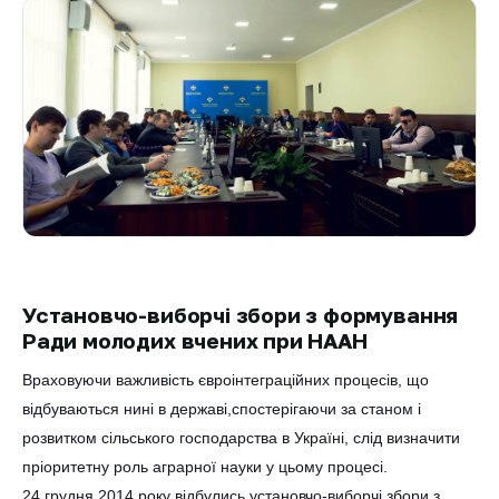
Установчо-виборчі збори з формування
Ради молодих вчених при НААН
Враховуючи важливість євроінтеграційних процесів, що
відбуваються нині в державі,спостерігаючи за станом і
розвитком сільського господарства в Україні, слід визначити
пріоритетну роль аграрної науки у цьому процесі.
24 грудня 2014 року відб
улись установчо-виборчі збори з