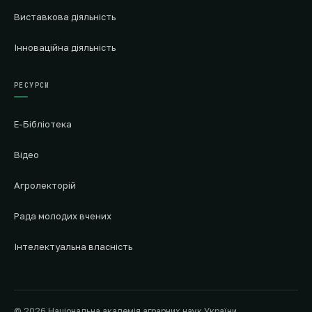
Виставкова діяльність
Інноваційна діяльність
РЕСУРСИ
Е-Бібліотека
Відео
Агролекторій
Рада молодих вчених
Інтелектуальна власність
© 2026 Національна академія аграрних наук України