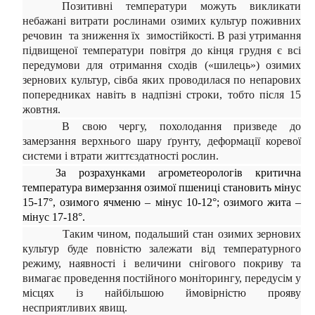
Позитивні температури можуть викликати
небажані витрати рослинами озимих культур поживних
речовин та зниження їх зимостійкості. В разі утримання
підвищеної температури повітря до кінця грудня є всі
передумови для отримання сходів («шилець») озимих
зернових культур, сівба яких проводилася по непарових
попередниках навіть в надпізні строки, тобто після 15
жовтня.
В свою чергу, похолодання призведе до
замерзання верхнього шару ґрунту, деформації коревої
системи і втрати життєздатності рослин.
За розрахунками агрометеорологів критична
температура вимерзання озимої пшениці становить мінус
15-17°, озимого ячменю – мінус 10-12°; озимого жита –
мінус 17-18°.
Таким чином, подальший стан озимих зернових
культур буде повністю залежати від температурного
режиму, наявності і величини снігового покриву та
вимагає проведення постійного моніторингу, передусім у
місцях із найбільшою ймовірністю прояву
несприятливих явищ.