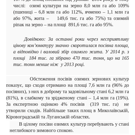
числі: озимі культури на зерно 8,0 млн га або 109%
(пшениці – 6,8 млн га або 112%, ячменю – 1,1 млн га
або 97%, жита – 149,6 тис. га або 75%) та озимий
ріпак на зерно – на площі 891,6 тис. га або 95%.
Довідково:
За останні роки через несприятливу
цінову кон’юнктуру значно скоротилася посівна площа,
а відповідно і валовий збір озимого жита. У 2014 р. з
площі 184 тис. га зібрано 470 тис. тонн, що на 165
тис. тонн менше ніж у 2013 році.
Обстеження посівів озимих зернових культур
показує, що сходи отримано на площі 7,6 млн га (96% до
посіяних), з них в доброму та задовільному стані 6,2 млн га
(81%), в слабкому та зрідженому стані – 1,4 млн га (19%).
За експертною оцінкою 4% посівів (319 тис. га) не
утворили сходів. Найбільше таких площ в Миколаївській,
Кіровоградській та Луганській областях.
В цілому посіви озимих культур перебувають у стані
неглибокого зимового спокою.