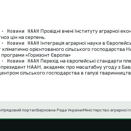
 · Новини НААН
Провідні вчені Інституту аграрної ек
ноз цін на серпень.
 · Новини НААН
Інтеграція аграрної науки в Європей
ут кліматично орієнтованого сільського господарства
д програми «Горизонт Європа»
 · Новини НААН
Перехід на європейські стандарти пле
президент НААН, академік про масштабну угоду з Ба
ентром сільського господарства в галузі тваринництв
и
Урядовий портал
Верховна Рада України
Міністерство аграрної 