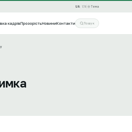
UA
/
EN
Тема
вка кадрів
Прозорість
Новини
Контакти
Пошук
у
римка