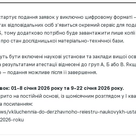
тартує подання заявок у виключно цифровому форматі —
х відповідальних осіб з’явиться окремий сервіс для подач
IS, тому додатково потрібно буде завантажити лише копі
 про стан дослідницької матеріально-технічної бази.
ь бути включені наукові установи та заклади вищої осв
а результатами атестації віднесені до груп А, Б або В. Я
 — подання можливе після її завершення.
ок: 01–8 січня 2026 року та 9–22 січня 2026 року.
рито на постійній основі, із щомісячним розглядом у І кв
а посиланням:
ws/vkliuchennia-do-derzhavnoho-reiestru-naukovykh-usta
-2026-roku