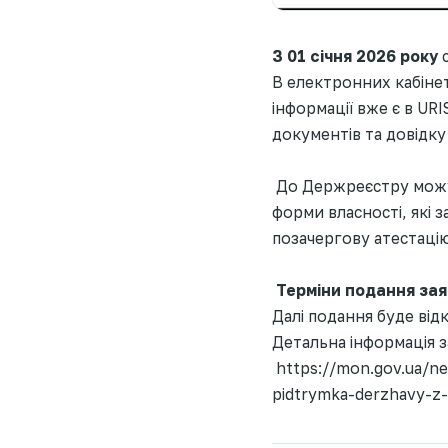
З 01 січня 2026 року
с
В електронних кабінета
інформації вже є в UR
документів та довідку
До Держреєстру можут
форми власності, які з
позачергову атестацію
Терміни подання заяв
Далі подання буде відк
Детальна інформація з
https://mon.gov.ua/ne
pidtrymka-derzhavy-z