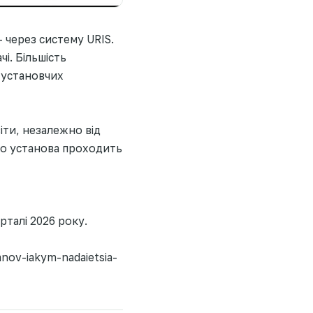
 через систему URIS.
і. Більшість
ї установчих
іти, незалежно від
кщо установа проходить
арталі 2026 року.
nov-iakym-nadaietsia-