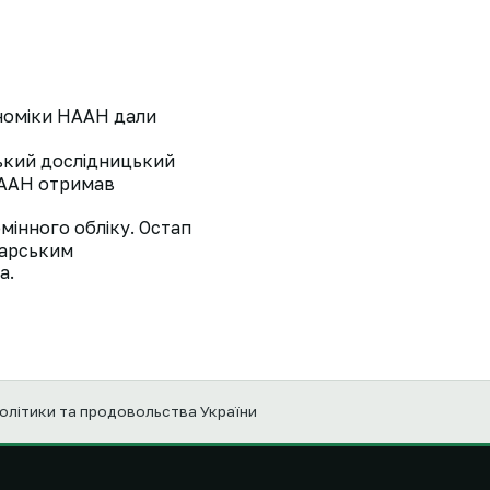
ономіки НААН дали
ський дослідницький
 НААН отримав
мінного обліку. Остап
варським
а.
політики та продовольства України