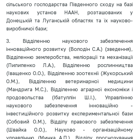
сільського господарства Південного сходу на базі
наукових установ НААН, розташованих у
Донецькій та Луганській областях та їх науково-
виробничої бази;
3. Відділенню наукового забезпечення
інноваційного розвитку (Володін С.А.) (зведення),
Відділенню землеробства, меліорації та механізації
(Пилипенко Л.А.), Відділенню рослинництва
(Іващенко О.О.), Відділенню зоотехнії (Жукорський
О.М.), Відділенню ветеринарної медицини
(Мандрига М.С.), Відділенню аграрної економіки і
продовольства (Ібатуллін Ш.І.), Управлінню
наукового забезпечення інноваційно -
інвестиційного розвитку експериментальної бази
(Собовий О.М.), Відділу правового забезпечення
(Швайка О.О.), Науково - організаційному
управлінню (Минка А.П.), Відділу прогнозування