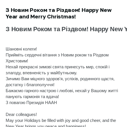
З Новим Роком та Різдвом! Happy New
Year and Merry Christmas!
З Новим Роком та Різдвом! Happy New Y
Шановні колеги!
Прийміть сердечні вітання з Новим роком та Різдвом 
Христовим!
Нехай прекрасні зимові свята принесуть мир, спокій і 
злагоду, впевненість у майбутньому.
Зичимо Вам міцного здоров'я, успіхів, родинного щастя, 
достатку і благополуччя!
Бажаємо гарного настрою і любові, нехай у Вашому житті 
панують гармонія та вдача!
З повагою Президія НААН
Dear colleagues!
May your Holidays be filled with joy and good cheer, and the 
New Year bring
s
you peace and happiness!