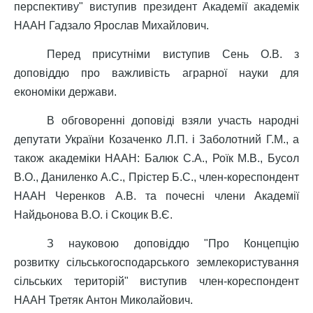
перспективу" виступив президент Академії академік
НААН Гадзало Ярослав Михайлович.
Перед присутніми виступив Сень О.В. з
доповіддю про важливість аграрної науки для
економіки держави.
В обговоренні доповіді взяли участь народні
депутати України Козаченко Л.П. і Заболотний Г.М., а
також академіки НААН: Балюк С.А., Роїк М.В., Бусол
В.О., Даниленко А.С., Прістер Б.С., член-кореспонден
т
НААН Черенков А.В. та почесні члени Академії
Найдьонова В.О. і Скоцик В.Є.
З науковою доповіддю "Про Концепцію
розвитку сільськогосподар
ського землекористуванн
я
сільських територій"
виступив член-кореспонден
т
НААН Третяк Антон Миколайович.